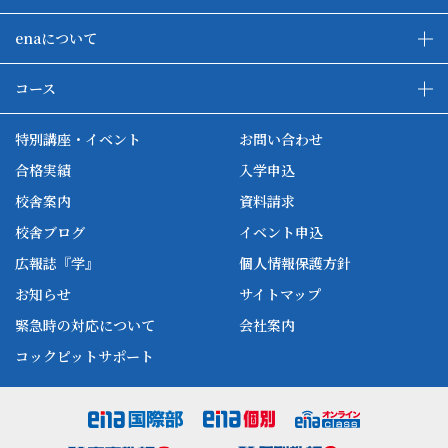
(解除後の前払い金の返還方法)
８．割賦販売法に基づく抗弁権の接続に関する事項
第8条 前条による契約の解除については、手数料は不要
割賦販売は取り扱っておりません。
enaについて
とし、甲は損害賠償又は違約金の支払いを請求されるこ
enaの教育について
ダブル学習システム
とはありません。
９．前受金の保全に関する事項
コース
既に引き渡された教材(関連商品)の引取りに要する費
前受金の保全措置はとっておりません。
各種単方向映像授業
ena合宿場
用、提供を受けた役務の対価その他の金額の支払い義務
ena小学部
ena国際部
ena本部について
ena国立タワー竣工
特別講座・イベント
お問い合わせ
はありません。
10．特約があるときは、その内容
ena中学部
ena看護
ena-base
既に代金又は対価の一部又は全部を支払っている場合
新開校
合格実績
入学申込
春・夏・冬の特別講習は別契約になります。
ena最高水準
ena美術
は、速やかにその金額の返還を受けることができます。
校舎案内
資料請求
enaオンラインclass
家庭教師Camp
校舎ブログ
イベント申込
(中途解約)
ena高校部
個別教師Camp
第9条 乙は、第7条第一項に定める期間の経過後、甲から
広報誌『学』
個人情報保護方針
ena個別
契約の解除の申し出があった時点で前受金を受領してい
お知らせ
サイトマップ
る場合には、550円の事務手数料を差し引いて返還する
緊急時の対応について
会社案内
ものとします。
2 実施済の授業の対価については返還できません。
コックピットサポート
3 役務の対価の単価は月または週・コマ数をもって計算
するものとします。
4 第一項の契約の解除があった場合、乙が関連商品の販
売又はその代理もしくは媒介を行っているときは、甲は