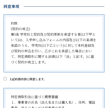
同意事項
約款
(契約の成立)
第1条 学究社と契約及び契約更新を希望する者(以下甲と
いう)は、入学申し込みフォームの内容及び以下の条項を
承諾のうえ、学究社(以下乙という)に対して本科登録及
び契約の申込を行い、乙がこれを承諾した場合におい
て、特定商取引に関する法律(以下「法」と記す。)に基
づく契約が成立します。
(役務の提供及び対価の支払)
第2条 乙は、甲に対し、乙の定める学習指導コースの中
上記約款内容に同意します。
から甲が選択した入学申し込みフォーム記載の内容の役
務を提供します。
2 甲は、乙に対して毎月、所定の授業料と、月額維持費
特定商取引法に基づく概要書面
を所定の期日までに支払うものとします。
１．事業者の氏名（法人名または個人名）、住所、電話
また、塾内模試費1年分を所定の期日までに一括で支払う
番号、法人にあっては代表者の氏名