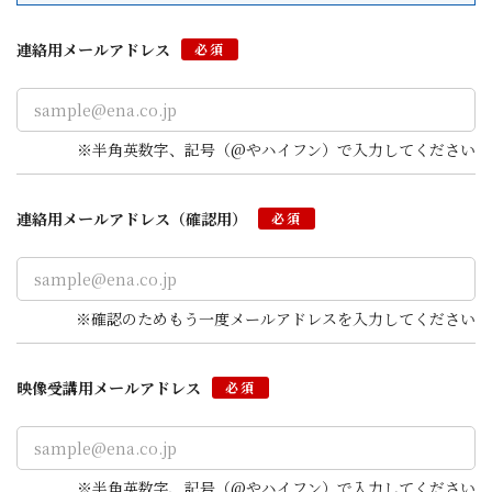
ールアドレスはご利用になれません。
AndroidOSのスマートフォンをご利用の場合は
連絡用メールアドレス
「@gmail.com」などのGoogle Gmail、iPhoneや
必須
iPadをご利用の場合は「@icloud.com」などのApple
iCloudメールのご利用を推奨します。
Gmailアカウントの作成
（外部サイトへ遷移します）
※半角英数字、記号（@やハイフン）で入力してください
iCloudのメールアドレスを作成する（外部サイトへ遷移
します）
連絡用メールアドレス
（確認用）
必須
※確認のためもう一度メールアドレスを入力してください
映像受講用
メールアドレス
必須
※半角英数字、記号（@やハイフン）で入力してください