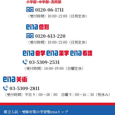
④．①に記す契約の解除については、手数料は不要と
開示されることはありません。ただし、法令により開示
第6条 学習指導の期間は、入学申し込みフォームに記載
し、契約者は損害賠償又は違約金の支払いを請求される
を求められた場合は、お客様の承諾なく個人情報を提供
0120-06-1711
された契約期間内とします。契約内容・期間に変更が生
ことはありません。
することがあります。
〈受付時間〉10:00~21:00（日祝定休）
じた場合には、両者合意の確認のため、新たな契約書を
制作し、本契約はその時点で破棄されるものといたしま
７．中途解約に関する事項
⑸ 個人情報の開示・訂正・削除及び利用停止等
す。
クーリング・オフ期間経過後においても、特定継続的役
個人情報の開示・訂正・削除及び利用停止をご自身から
0120-613-220
務提供等契約を解除（中途解約）することができます。
依頼された場合は、業務の遂行に著しい支障をきたす場
(入塾申込み後のクーリング・オフ等)
前受金をいただいている場合は全額返還するものとしま
〈受付時間〉10:00~21:00（日祝定休）
合、又は個人の生命・身体・財産その他の権利利益を害
第7条 甲は、入学申し込みフォームを受領した日から起
す。ただし、次のＡ・Ｂの場合に応じ、以下に定める額
する場合を除き、速やかに対応させていただきます。
算して8日間は書面によって契約を解除することができま
を超えない範囲で解約損料を請求いたします。
す。
Ａ．契約の解除が役務提供開始前である場合、事務手数
03-5309-2531
2 前項の契約の解除は、甲が契約を解除する旨を記載し
料として550 円
〈受付時間〉14:00~19:00（日曜定休）
た書面を発信した時より成立します。
Ｂ．契約の解除が役務提供開始後である場合（a とb の
3 特定継続的役務提供契約の解除に関する事項で、乙が
合計額）
不実の事を告げる行為をした事により誤認し契約の解除
ａ 提供された特定継続的役務の対価に相当する額。役務
を行わなかった場合には、新たにクーリング・オフがで
03-5309-2811
の単価の単位は（月・回数）をもって計算するものとし
きる旨を記載した書面を交付した日から換算して8日を経
〈受付時間〉平日 9：00～18：00 日曜 9：00～16：30（祝休み）
ます。
過するまでは、甲は書面により契約を解除する事ができ
ｂ 当該特定継続的役務提供契約の解除に係る事務手数料
ます。
550 円
都立入試・受験対策の学習塾enaトップ