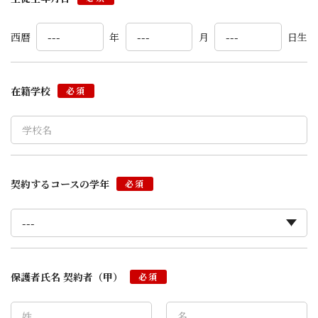
西暦
年
月
日生
在籍学校
必須
契約するコースの学年
必須
保護者氏名 契約者（甲）
必須