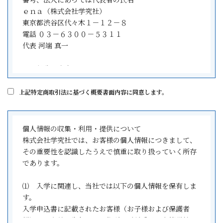
ものとします。
ｅｎａ（株式会社学究社）
東京都渋谷区代々木１－１２－８
(学習指導の形態)
電話 ０３－６３００－５３１１
第3条 入学申し込みフォーム記載の指導形態について
代表 河端 真一
は、以下のとおりです。
一 スーパーマイコース・受験スーパーマイコース・マイ
２．役務の内容
コース・受験マイコース・αAコース・受験αAコース・αB
小学生・中学生・高校生を対象とした学習指導
コース・受験αBコースは、1人の講師が1人の生徒に対し
上記特定商取引法に基づく概要書面内容に同意します。
て1コマ80分の個別学習指導を行うものとします。
３．役務の対価（権利の販売価格）そのほか支払わなけ
二 スーパーミニコース・受験スーパーミニコース・ミニ
ればならない金銭の概算額
コース・受験ミニコースは、1人の講師が2人迄の生徒に
別紙の諸費用一覧をご覧ください。
個人情報の収集・利用・提供について
対して1コマ80分の個別学習指導を行うものとします。
株式会社学究社では、お客様の個人情報につきまして、
三 (受験)スーパーマイコース・(受験)スーパーミニコース
４．［３］の金銭の支払時期、方法
その重要性を認識したうえで慎重に取り扱っていく所存
は、一、二の他に月4回までのオンラインでの自宅学習サ
受講開始日までに初回納入金を弊社の指定口座へお振込
であります。
ポートが受けられるものとします。
みにてご納入いただきます。２回目以降の納入は口座振
四 (受験)ミニコースは、乙が案内した日程の中から時間
替またはクレジットカード決済にてご請求いたします。
⑴ 入学に関連し、当社では以下の個人情報を保有しま
割をお選びいただけます。
す。
五 グループコースは、1人の講師が複数名の生徒に対して
５．役務の提供期間
入学申込書に記載されたお客様（お子様および保護者
1コマ80分の一斉学習指導を行うものとします。
本科登録書・入学申込書（契約書）記載の期間となりま
様）のお名前・生年月日・住所・電話番号・在籍学校