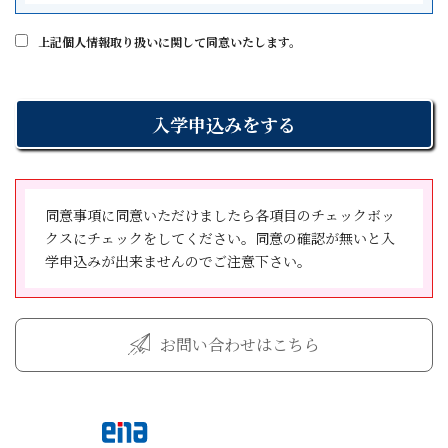
2 一、二に記載のコースは、週1コマの登録につき、月4
す。
名・学年および金融機関の口座情報を収集しています。
コマの指導を保証します。
上記個人情報取り扱いに関して同意いたします。
甲の都合により、指導予定日に受講できない場合、当月
６．クーリング・オフに関する事項
⑵ 個人情報の利用目的
内(26日以降発生した振替授業は翌月5日まで)の乙が指定
①．契約書面を受け取った日から数えて８日間以内であ
株式会社学究社が保有するお客様の個人情報は、以下の
するコース、担当講師による候補日の中から振替授業を
れば、書面により契約の解除（クーリング・オフ）をす
目的のために利用いたします。
選ぶことができます。
ることができます。
①お客様に対するサービス向上のため
②．契約者は、学究社が特定商取引法(以下「法」といい
②学習全般、安全管理、学習相談、進路指導のため
(学習指導の開始日)
ます。)第44 条第１項の規定に違反して法第48条第１項
③金融機関にお支払いに関する手続きを依頼するため
第4条 本契約において、学習指導の開始日とは、入学申
の規定による特定継続的役務提供契約の解除に関する事
④個人を識別しない集計等
し込みフォームに記載した日とし、所定の校舎において
同意事項に同意いただけましたら各項目のチェックボッ
項につき不実のことを告げる行為をしたことにより誤認
⑶ 個人情報の管理
学習指導がなされている限り、現実の受講の有無を問わ
クスにチェックをしてください。同意の確認が無いと入
をし、又は学究社が法第44 条第３項の規定に違反して威
株式会社学究社は、お客様の個人情報を適切に取り扱
ないものとします。
学申込みが出来ませんのでご注意下さい。
迫したことにより困惑し、これらによって法第48 条第１
い、厳重な管理、維持に努めます。また、外部からの不
項の規定による特定継続的役務提供契約の解除を行わな
正アクセスや個人情報の紛失、破壊、改ざん及び漏えい
(学習指導の実施場所)
かった場合には、学究社が交付した法第48 条第１項の書
等のリスクに対して、技術面及び組織面においても適切
第5条 乙は、入学申し込みフォーム記載の場所において
面を契約者が受領した日から起算して８日を経過するま
かつ合理的なレベルの安全対策、予防措置を講じるよう
お問い合わせはこちら
学習指導を行います。但し、やむをえない事情がある場
では、契約者は書面によって契約を解除することができ
に努めます。
合には、両者合意の上、他の場所に移動することがあり
ます。
ます。
③．①に記す契約の解除は、契約者が契約を解除する旨
⑷ 個人情報の提供
を記載した書面を発信した時より成立します。
ご提供いただいた個人情報はお客様の同意なく第三者へ
(学習指導期間と契約期間)