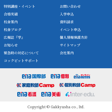
(紛争の解決)
ena小学部
ena国際部
ena本部について
ena国立タワー竣工
特別講座・イベント
お問い合わせ
第11条 本約款に定める事項及び契約内容について疑義が
ena中学部
ena看護
生じた場合、その他本約款に関して争いが生じた場合
ena-base
新開校
合格実績
入学申込
ena最高水準
は、両者協議のうえ、解決するものとします。
ena美術
校舎案内
資料請求
2 本契約及び約款に定めのない事項については、民法及
enaオンラインclass
家庭教師Camp
校舎ブログ
び特定商取引に関する法律その他の関連諸法によるもの
イベント申込
ena高校部
個別教師Camp
とします。
広報誌『学』
個人情報保護方針
ena個別
お知らせ
サイトマップ
緊急時の対応について
会社案内
コックピットサポート
Copyright © Gakkyusha co., ltd.