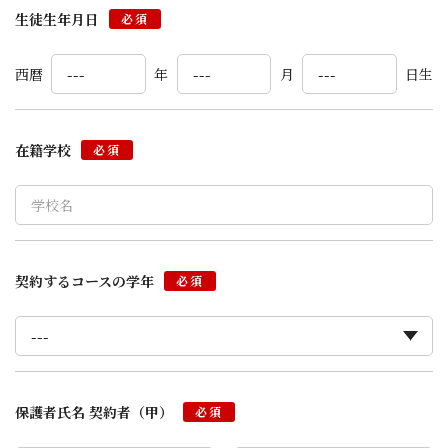
生徒生年月日
必須
西暦
年
月
日生
在籍学校
必須
契約するコースの学年
必須
保護者氏名 契約者（甲）
必須