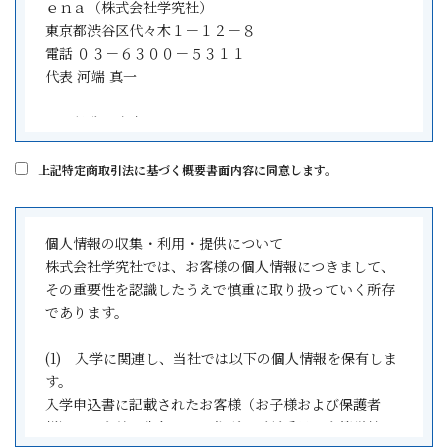
第3条 契約書記載の指導形態については以下のとおりで
ｅｎａ（株式会社学究社）
す。
東京都渋谷区代々木１－１２－８
1 集団指導とは、所定の校舎で所定の指導時間内に1人の
電話 ０３－６３００－５３１１
講師が複数の生徒に対して授業形式で指導するものとし
代表 河端 真一
ます。
2 個別指導とは、1人の講師が1人又は2人又は3人迄の生
２．役務の内容
徒に対して所定の指導時間内に学習指導を行うものとし
小学生・中学生・高校生を対象とした学習指導
ます。
上記特定商取引法に基づく概要書面内容に同意します。
３．役務の対価（権利の販売価格）そのほか支払わなけ
(学習指導の開始日)
ればならない金銭の概算額
第4条 本契約において、学習指導の開始日とは、本科登
別紙の諸費用一覧をご覧ください。
個人情報の収集・利用・提供について
録書・入学申込書(契約書)に記載した日とし、所定の校
株式会社学究社では、お客様の個人情報につきまして、
舎において学習指導がなされている限り、現実の受講の
４．［３］の金銭の支払時期、方法
その重要性を認識したうえで慎重に取り扱っていく所存
有無を問わないものとします。
受講開始日までに初回納入金を弊社の指定口座へお振込
であります。
みにてご納入いただきます。２回目以降の納入は口座振
(学習指導の実施場所)
替にてご請求いたします。
(1) 入学に関連し、当社では以下の個人情報を保有しま
第5条 乙は、本科登録書・入学申込書(契約書)記載の場所
５．役務の提供期間
す。
において学習指導を行います。但し、やむをえない事情
本科登録書・入学申込書（契約書）記載の期間となりま
入学申込書に記載されたお客様（お子様および保護者
がある場合には、両者合意の上、他の場所に移動するこ
す。
様）のお名前・生年月日・住所・電話番号・在籍学校
とがあります。