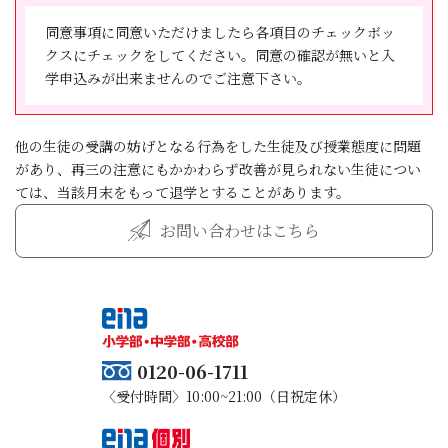
ます。
ことはありません。
を求められた場合は、お客様の承諾なく個人情報を提供
同意事項に同意いただけましたら各項目のチェックボッ
することがあります。
(解除後の前払い金の返還方法)
７．中途解約に関する事項
クスにチェックをしてください。同意の確認が無いと入
第8条 前条による契約の解除については、手数料は不要
クーリング・オフ期間経過後においても、特定継続的役
学申込みが出来ませんのでご注意下さい。
(5) 個人情報の開示・訂正・削除及び利用停止等
とし、甲は損害賠償又は違約金の支払いを請求されるこ
務提供等契約を解除（中途解約）することができます。
個人情報の開示・訂正・削除及び利用停止をご自身から
とはありません。既に引き渡された教材(関連商品)の引
前受金をいただいている場合は全額返還するものとしま
依頼された場合は、業務の遂行に著しい支障をきたす場
取りに要する費用、提供を受けた役務の対価その他の金
他の生徒の受講の妨げとなる行為をした生徒及び授業態度に問題
す。ただし、次のＡ・Ｂの場合に応じ、以下に定める額
合、又は個人の生命・身体・財産その他の権利利益を害
額の支払い義務はありません。既に代金又は対価の一部
があり、再三の注意にもかかわらず改善が見られない生徒につい
を超えない範囲で解約損料を請求いたします。
する場合を除き、速やかに対応させていただきます。
又は全部を支払っている場合は、速やかにその金額の返
ては、当該月末をもって退学とすることがあります。
Ａ．契約の解除が役務提供開始前である場合、事務手数
還を受けることができます。
料として550 円
お問い合わせはこちら
Ｂ．契約の解除が役務提供開始後である場合（a とb の
(中途解約)
合計額）
第9条 乙は、第7条第一項に定める期間の経過後、甲から
ａ 提供された特定継続的役務の対価に相当する額。役務
契約の解約の申し出があった場合には、次の各号に掲げ
の単価の単位は（月・回数）をもって計算するものとし
る場合に応じ、当該各号に定める額を超えない範囲で損
ます。
害の賠償を請求できるものとしそれを超える前受金を受
ｂ 当該特定継続的役務提供契約の解除に係る事務手数料
0120-06-1711
領している場合には差額分を返還するものとします。
550 円
一 役務提供開始前の場合契約の締結及び履行のために通
〈受付時間〉10:00~21:00（日祝定休）
常要する事務手数料として550円
８．割賦販売法に基づく抗弁権の接続に関する事項
二 役務提供開始後の場合既に受けた授業の授業料相当額
割賦販売は取り扱っておりません。