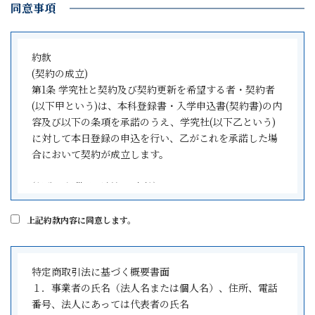
同意事項
約款
(契約の成立)
第1条 学究社と契約及び契約更新を希望する者・契約者
(以下甲という)は、本科登録書・入学申込書(契約書)の内
容及び以下の条項を承諾のうえ、学究社(以下乙という)
に対して本日登録の申込を行い、乙がこれを承諾した場
合において契約が成立します。
(役務の提供及び対価の支払)
第2条 乙は、甲に対し、乙の定める学習指導カリキュラ
ムの中から甲が選択した本科登録書・入学申込書(契約
上記約款内容に同意します。
書)記載の内容の役務を提供します。
2 甲は、乙に対し、所定の授業料、模試教材費を乙の定
める方法により、納入期限までに支払うものとします。
特定商取引法に基づく概要書面
１．事業者の氏名（法人名または個人名）、住所、電話
(学習指導の形態)
番号、法人にあっては代表者の氏名