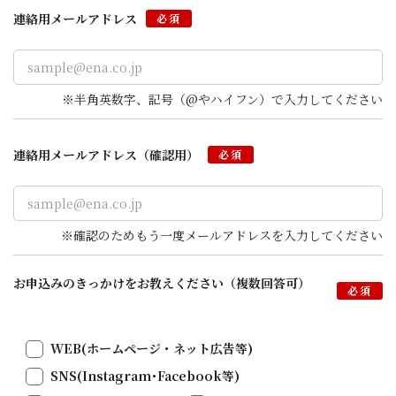
連絡用メールアドレス
Google Gmail、iPhoneやiPadをご利用の場合は
必須
「@icloud.com」などのApple iCloudメールのご利用
を推奨します。
Gmailアカウントの作成
（外部サイトへ遷移します）
※半角英数字、記号（@やハイフン）で入力してください
iCloudのメールアドレスを作成する
（外部サイトへ遷移
します）
連絡用メールアドレス
（確認用）
必須
※確認のためもう一度メールアドレスを入力してください
お申込みのきっかけをお教えください（複数回答可）
必須
WEB(ホームページ・ネット広告等)
SNS(Instagram･Facebook等)