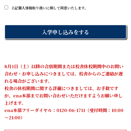
名・学年および金融機関の口座情報を収集しています。
６．クーリング・オフに関する事項
上記個人情報取り扱いに関して同意いたします。
(学習指導期間と契約期間)
①．契約書面を受け取った日から数えて８日間以内であ
(2) 個人情報の利用目的
第６条 学習指導の期間は、本科登録書・入学申込書
れば、書面により契約の解除（クーリング・オフ）をす
株式会社学究社が保有するお客様の個人情報は、以下の
（契約書）に記載された契約期間内とします。
ることができます。
目的のために利用いたします。
契約内容・期間に変更が生じた場合には、両者合意の確
②．契約者は、学究社が特定商取引法(以下「法」といい
①お客様に対するサービス向上のため
認のため、新たな契約書を作成し、本契約はその時点で
ます。)第44 条第１項の規定に違反して法第48条第１項
②学習全般、安全管理、学習相談、進路指導のため
破棄されるものとします。
の規定による特定継続的役務提供契約の解除に関する事
③金融機関にお支払いに関する手続きを依頼するため
項につき不実のことを告げる行為をしたことにより誤認
④個人を識別しない集計等
(本科登録書提出後のク-リング・オフ等)
をし、又は学究社が法第44 条第３項の規定に違反して威
(3) 個人情報の管理
第7条 甲は、本科登録書・入学申込書(契約書)を受領した
8月1日（土）以降の合宿期間または校舎休校期間中のお問い
迫したことにより困惑し、これらによって法第48 条第１
株式会社学究社は、お客様の個人情報を適切に取り扱
日から起算して8日間は書面によって契約を解除すること
項の規定による特定継続的役務提供契約の解除を行わな
合わせ・お申し込みにつきましては、校舎からのご連絡が遅
い、厳重な管理、維持に努めます。また、外部からの不
ができます。
かった場合には、学究社が交付した法第48 条第１項の書
れる場合がございます。
正アクセスや個人情報の紛失、破壊、改ざん及び漏えい
2 前項の契約の解除は、甲が契約を解除する旨を記載し
面を契約者が受領した日から起算して８日を経過するま
校舎の休校期間に関する詳細につきましては、お手数です
等のリスクに対して、技術面及び組織面においても適切
た書面を発信した時より成立します。
では、契約者は書面によって契約を解除することができ
かつ合理的なレベルの安全対策、予防措置を講じるよう
が、ena本部までお問い合わせいただけますようお願い申し
3 特定継続的役務提供契約の解除に関する事項で、乙が
ます。
に努めます。
上げます。
不実の事を告げる行為をした事により誤認し契約の解除
③．①に記す契約の解除は、契約者が契約を解除する旨
ena本部フリーダイヤル：0120-06-1711（受付時間：10:00
を行わなかった場合には、新たにクーリング・オフがで
を記載した書面を発信した時より成立します。
(4) 個人情報の提供
～21:00）
きる旨を記載した書面を交付した日から換算して8日を経
④．①に記す契約の解除については、手数料は不要と
ご提供いただいた個人情報はお客様の同意なく第三者へ
過するまでは、甲は書面により契約を解除する事ができ
し、契約者は損害賠償又は違約金の支払いを請求される
開示されることはありません。ただし、法令により開示