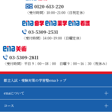
及び契約の締結・履行のための事務手数料として550円
0120-613-220
2 前項の役務の対価の単価は(月・回数)をもって計算する
９．前受金の保全に関する事項
〈受付時間〉10:00~21:00（日祝定休）
ものとします。
前受金の保全措置はとっておりません。
3 第1項の契約の解約があった場合、乙が関連商品の販売
又はその代理もしくは媒介を行っているときは、甲はそ
10．特約があるときは、その内容
03-5309-2531
の関連商品販売契約についても解約することができま
春・夏・冬の特別講習は別契約になります。
す。
〈受付時間〉14:00~19:00（日曜定休）
4 第3項の契約の解約時に、甲が乙に関連商品を返還した
場合において、未使用分に相当する前受金がある場合は
乙は甲に当該金額を返還するものとします。
03-5309-2811
5 乙の事情変更等に基づく中途解約にあたっては、解約
〈受付時間〉平日 9：00～18：00 日曜 9：00～16：30（祝休み）
手数料等を徴収しないものとします。
6 返還金のある場合は、甲の指定する方法で速やかに甲
に返還するものとします。
都立入試・受験対策の学習塾enaトップ
(個人情報保護)
enaについて
第10条 本契約に際し乙が収集した個人情報に関しては、
第三者への提供は行いません。
enaの教育について
ダブル学習システム
コース
各種単方向映像授業
ena合宿場