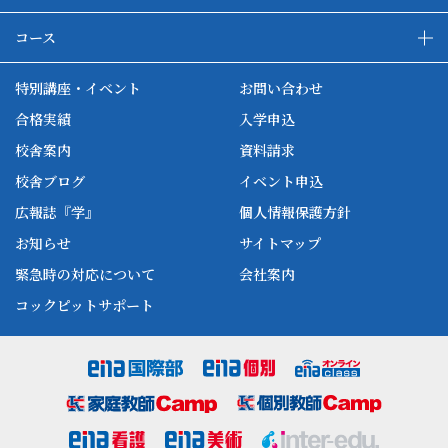
enaの教育について
ダブル学習システム
コース
各種単方向映像授業
ena合宿場
ena小学部
ena国際部
ena本部について
ena国立タワー竣工
特別講座・イベント
お問い合わせ
ena中学部
ena看護
ena-base
新開校
合格実績
入学申込
ena最高水準
ena美術
校舎案内
資料請求
enaオンラインclass
家庭教師Camp
校舎ブログ
イベント申込
ena高校部
個別教師Camp
広報誌『学』
個人情報保護方針
ena個別
お知らせ
サイトマップ
緊急時の対応について
会社案内
コックピットサポート