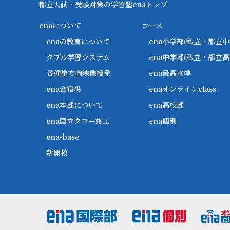
都立入試・受験対策の学習塾enaトップ
enaについて
コース
enaの教育について
ena小学部
(私立・都立中
ダブル学習システム
ena中学部
(私立・都立高
各種単方向映像授業
ena最高水準
ena合宿場
enaオンラインclass
ena本部について
ena高校部
ena国立タワー竣工
ena個別
ena-base
新開校