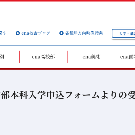
探す
ena校舎ブログ
各種単方向映像授業
入学・講
個別
ena高校部
ena美術
ena歯
小中学部本科入学申込フォームよりの