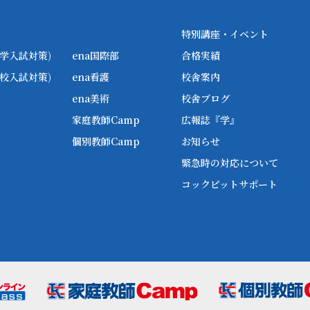
特別講座・イベント
学入試対策)
ena国際部
合格実績
校入試対策)
ena看護
校舎案内
ena美術
校舎ブログ
家庭教師Camp
広報誌『学』
個別教師Camp
お知らせ
緊急時の対応について
コックピットサポート