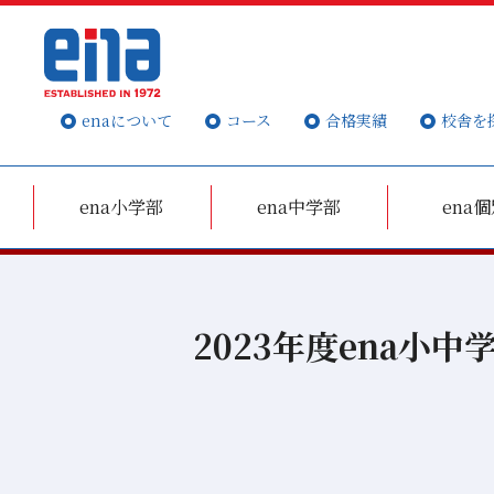
enaについて
コース
合格実績
校舎を
ena小学部
ena中学部
ena
2023年度ena