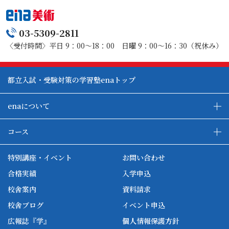
03-5309-2811
〈受付時間〉平日 9：00～18：00 日曜 9：00～16：30（祝休み）
都立入試・受験対策の学習塾enaトップ
enaについて
enaの教育について
ダブル学習システム
コース
各種単方向映像授業
ena合宿場
ena小学部
ena国際部
ena本部について
ena国立タワー竣工
特別講座・イベント
お問い合わせ
ena中学部
ena看護
ena-base
新開校
合格実績
入学申込
ena最高水準
ena美術
校舎案内
資料請求
enaオンラインclass
家庭教師Camp
校舎ブログ
イベント申込
ena高校部
個別教師Camp
広報誌『学』
個人情報保護方針