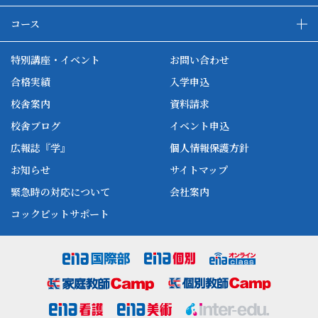
enaの教育について
ダブル学習システム
コース
各種単方向映像授業
ena合宿場
ena小学部
ena国際部
ena本部について
ena国立タワー竣工
特別講座・イベント
お問い合わせ
ena中学部
ena看護
ena-base
新開校
合格実績
入学申込
ena最高水準
ena美術
校舎案内
資料請求
enaオンラインclass
家庭教師Camp
校舎ブログ
イベント申込
ena高校部
個別教師Camp
広報誌『学』
個人情報保護方針
ena個別
お知らせ
サイトマップ
緊急時の対応について
会社案内
コックピットサポート