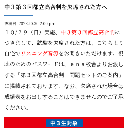
中３第３回都立高合判を欠席された方へ
投稿日: 2023.10.30 2:00 pm
１０/２９（日）実施、
中３第３回都立高合判
に
つきまして
、試験を欠席された方
は、
こちらより
自宅で
リスニング音源
をお聞きいただけます。
視
聴のためのパスワードは、
ｅｎａ校舎よりお渡し
する「第３回
都立高合判 問題セットのご案内」
に掲載されております。なお、欠席された場合は
成績表をお出しすることはできませんのでご了承
ください。