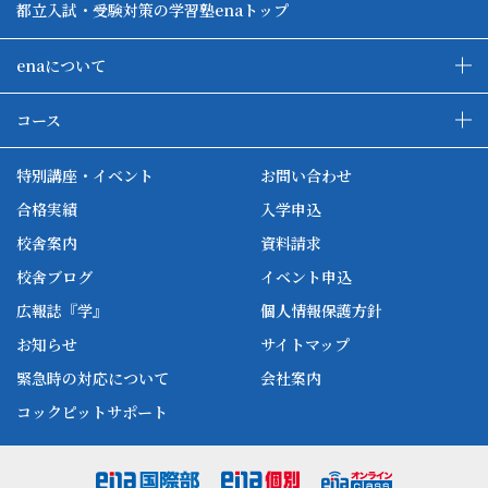
都立入試・受験対策の学習塾enaトップ
enaについて
enaの教育について
ダブル学習システム
コース
各種単方向映像授業
ena合宿場
ena小学部
ena国際部
ena本部について
ena国立タワー竣工
特別講座・イベント
お問い合わせ
ena中学部
ena看護
ena-base
新開校
合格実績
入学申込
ena最高水準
ena美術
校舎案内
資料請求
enaオンラインclass
家庭教師Camp
校舎ブログ
イベント申込
ena高校部
個別教師Camp
広報誌『学』
個人情報保護方針
ena個別
お知らせ
サイトマップ
緊急時の対応について
会社案内
コックピットサポート