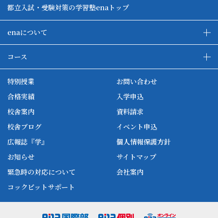
都立入試・受験対策の学習塾enaトップ
enaについて
enaの教育について
ダブル学習システム
コース
各種単方向映像授業
ena合宿場
ena小学部
ena国際部
ena本部について
ena国立タワー竣工
特別授業
お問い合わせ
ena中学部
ena看護
ena-base
新開校
合格実績
入学申込
ena最高水準
ena美術
校舎案内
資料請求
enaオンラインclass
家庭教師Camp
校舎ブログ
イベント申込
ena高校部
個別教師Camp
広報誌『学』
個人情報保護方針
ena個別
お知らせ
サイトマップ
緊急時の対応について
会社案内
コックピットサポート