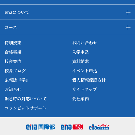
enaについて
enaの教育について
ダブル学習システム
コース
各種単方向映像授業
ena合宿場
ena小学部
ena国際部
ena本部について
ena国立タワー竣工
特別授業
お問い合わせ
ena中学部
ena看護
ena-base
新開校
合格実績
入学申込
ena最高水準
ena美術
校舎案内
資料請求
enaオンラインclass
家庭教師Camp
校舎ブログ
イベント申込
ena高校部
個別教師Camp
広報誌『学』
個人情報保護方針
ena個別
お知らせ
サイトマップ
緊急時の対応について
会社案内
コックピットサポート