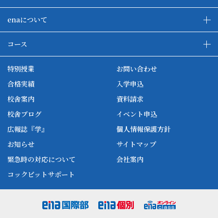
enaについて
enaの教育について
ダブル学習システム
コース
各種単方向映像授業
ena合宿場
ena小学部
ena国際部
ena本部について
ena国立タワー竣工
特別授業
お問い合わせ
ena中学部
ena看護
ena-base
新開校
合格実績
入学申込
ena最高水準
ena美術
校舎案内
資料請求
enaオンラインclass
家庭教師Camp
校舎ブログ
イベント申込
ena高校部
個別教師Camp
広報誌『学』
個人情報保護方針
ena個別
お知らせ
サイトマップ
緊急時の対応について
会社案内
コックピットサポート