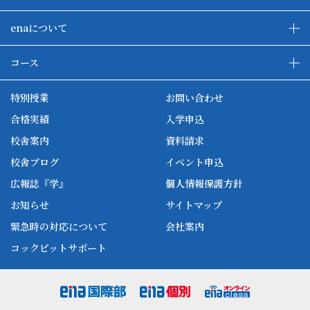
enaについて
enaの教育について
ダブル学習システム
コース
各種単方向映像授業
ena合宿場
ena小学部
ena国際部
ena本部について
ena国立タワー竣工
特別授業
お問い合わせ
ena中学部
ena看護
ena-base
新開校
合格実績
入学申込
ena最高水準
ena美術
校舎案内
資料請求
enaオンラインclass
家庭教師Camp
校舎ブログ
イベント申込
ena高校部
個別教師Camp
広報誌『学』
個人情報保護方針
ena個別
お知らせ
サイトマップ
緊急時の対応について
会社案内
コックピットサポート