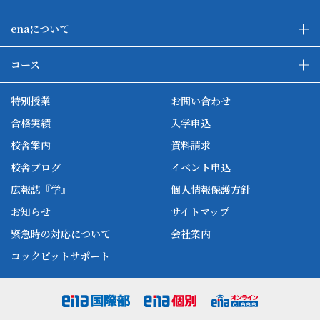
enaについて
enaの教育について
ダブル学習システム
コース
各種単方向映像授業
ena合宿場
ena小学部
ena国際部
ena本部について
ena国立タワー竣工
特別授業
お問い合わせ
ena中学部
ena看護
ena-base
新開校
合格実績
入学申込
ena最高水準
ena美術
校舎案内
資料請求
enaオンラインclass
家庭教師Camp
校舎ブログ
イベント申込
ena高校部
個別教師Camp
広報誌『学』
個人情報保護方針
ena個別
お知らせ
サイトマップ
緊急時の対応について
会社案内
コックピットサポート