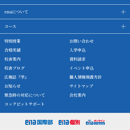
enaについて
enaの教育について
ダブル学習システム
コース
各種単方向映像授業
ena合宿場
ena小学部
ena国際部
ena本部について
ena国立タワー竣工
特別授業
お問い合わせ
ena中学部
ena看護
ena-base
新開校
合格実績
入学申込
ena最高水準
ena美術
校舎案内
資料請求
enaオンラインclass
家庭教師Camp
校舎ブログ
イベント申込
ena高校部
個別教師Camp
広報誌『学』
個人情報保護方針
ena個別
お知らせ
サイトマップ
緊急時の対応について
会社案内
コックピットサポート