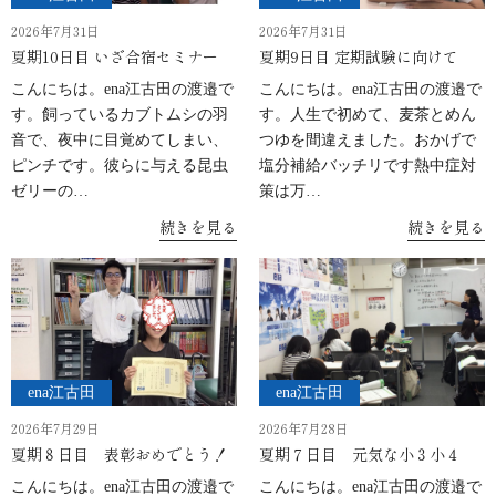
2026年7月31日
2026年7月31日
夏期10日目 いざ合宿セミナー
夏期9日目 定期試験に向けて
こんにちは。ena江古田の渡邉で
こんにちは。ena江古田の渡邉で
す。飼っているカブトムシの羽
す。人生で初めて、麦茶とめん
音で、夜中に目覚めてしまい、
つゆを間違えました。おかげで
ピンチです。彼らに与える昆虫
塩分補給バッチリです熱中症対
ゼリーの…
策は万…
続きを見る
続きを見る
ena江古田
ena江古田
2026年7月29日
2026年7月28日
夏期８日目 表彰おめでとう！
夏期７日目 元気な小３小４
こんにちは。ena江古田の渡邉で
こんにちは。ena江古田の渡邉で