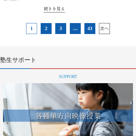
続きを見る
投
1
2
3
…
43
次へ
稿
ナ
ビ
ゲ
ー
塾生サポート
シ
ョ
SUPPORT
ン
各種単方向映像授業