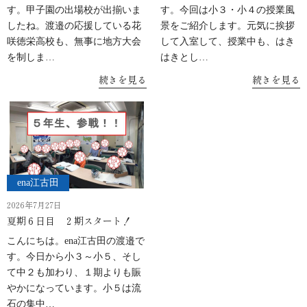
す。甲子園の出場校が出揃いま
す。今回は小３・小４の授業風
したね。渡邉の応援している花
景をご紹介します。元気に挨拶
咲徳栄高校も、無事に地方大会
して入室して、授業中も、はき
を制しま…
はきとし…
続きを見る
続きを見る
ena江古田
2026年7月27日
夏期６日目 ２期スタート！
こんにちは。ena江古田の渡邉で
す。今日から小３～小５、そし
て中２も加わり、１期よりも賑
やかになっています。小５は流
石の集中…