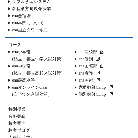
ダブル学習システム
各種単方向映像授業
ena合宿場
ena本部について
ena国立タワー竣工
コース
ena小学部
ena高校部
(私立・都立中学入試対策)
ena個別
ena中学部
ena国際部
(私立・都立高校入試対策)
ena看護
ena最高水準
ena美術
enaオンラインclass
家庭教師Camp
(自宅での入試対策)
個別教師Camp
特別授業
合格実績
校舎案内
校舎ブログ
広報誌『学』