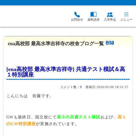
中学受験、高校受験、大学受験を目指す
お問合せ
資料請求
入学申込
メニュー
塾・進学塾のena
＞
校舎ブログ
＞
ena大学受験部
＞
ena高校部 最高水準吉祥寺
ena高校部 最高水準吉祥寺の校舎ブログ一覧
[ena高校部 最高水準吉祥寺] 共通テスト模試＆高
１特別講座
コメント数：
0
投稿日:2026/05/06 18:51:57
こんにちは 佐藤です。
GWも最終日、国立校にて
高３の共通テスト模試
および、
高１
のGW特別講座
が実施されています。