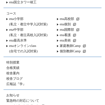
ena国立タワー竣工
コース
ena小学部
ena高校部
(私立・都立中学入試対策)
ena個別
ena中学部
ena国際部
(私立・都立高校入試対策)
ena看護
ena最高水準
ena美術
enaオンラインclass
家庭教師Camp
(自宅での入試対策)
個別教師Camp
特別授業
合格実績
校舎案内
校舎ブログ
広報誌『学』
お知らせ
緊急時の対応について