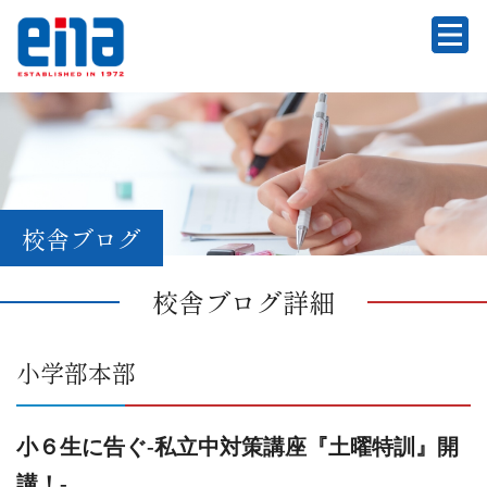
校舎ブログ
校舎ブログ詳細
小学部本部
小６生に告ぐ-私立中対策講座『土曜特訓』開
講！-