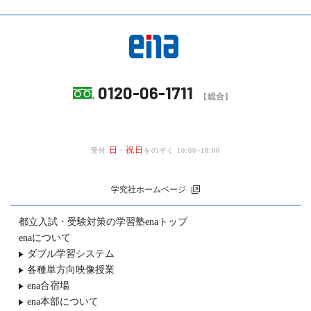
0120-06-1711
[総合]
日
祝日
受付
・
をのぞく 10:00~18:00
学究社ホームページ
都立入試・受験対策の
学習塾enaトップ
enaについて
ダブル学習システム
各種単方向映像授業
ena合宿場
ena本部について