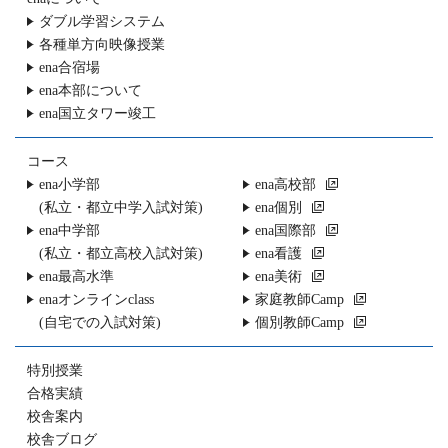
ダブル学習システム
各種単方向映像授業
ena合宿場
ena本部について
ena国立タワー竣工
コース
ena小学部
ena高校部
(私立・都立中学入試対策)
ena個別
ena中学部
ena国際部
(私立・都立高校入試対策)
ena看護
ena最高水準
ena美術
enaオンラインclass
家庭教師Camp
(自宅での入試対策)
個別教師Camp
特別授業
合格実績
校舎案内
校舎ブログ