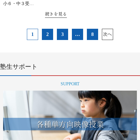
小６・中３受…
続きを見る
投
1
2
3
…
8
次へ
稿
ナ
ビ
ゲ
ー
塾生サポート
シ
ョ
SUPPORT
ン
各種単方向映像授業