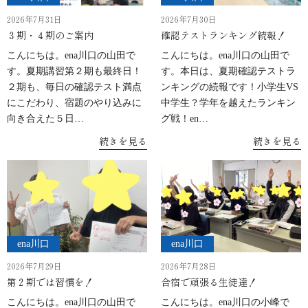
2026年7月31日
2026年7月30日
３期・４期のご案内
確認テストランキング続報！
こんにちは。ena川口の山田で
こんにちは。ena川口の山田で
す。夏期講習第２期も最終日！
す。本日は、夏期確認テストラ
２期も、毎日の確認テスト満点
ンキングの続報です！小学生VS
にこだわり、宿題のやり込みに
中学生？学年を越えたランキン
向き合えた５日…
グ戦！en…
続きを見る
続きを見る
ena川口
ena川口
2026年7月29日
2026年7月28日
第２期では習慣を！
合宿で頑張る生徒達！
こんにちは。ena川口の山田で
こんにちは。ena川口の小峰で