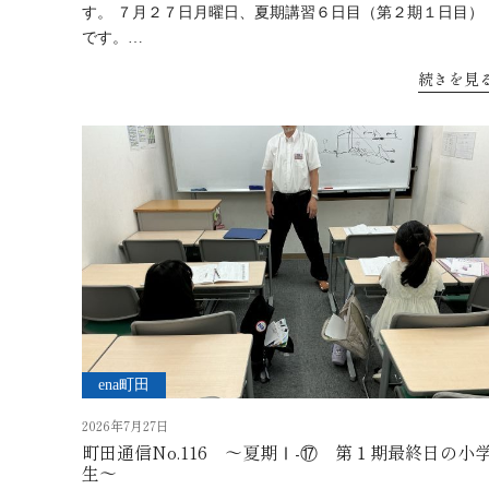
す。 ７月２７日月曜日、夏期講習６日目（第２期１日目）
です。…
続きを見
ena町田
2026年7月27日
町田通信No.116 ～夏期Ⅰ-⑰ 第１期最終日の小
生～