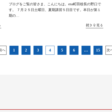
ブログをご覧の皆さま、こんにちは。ena町田校長の野口で
す。 ７月２５日土曜日、夏期講習５日目です。本日が第１
期の…
る
続きを見る
1
2
3
4
5
6
…
15
前へ
次