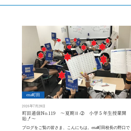
ena町田
2026年7月28日
町田通信No.119 ～夏期Ⅱ-➁ 小学５年生授業開
始！～
ブログをご覧の皆さま、こんにちは。ena町田校長の野口で