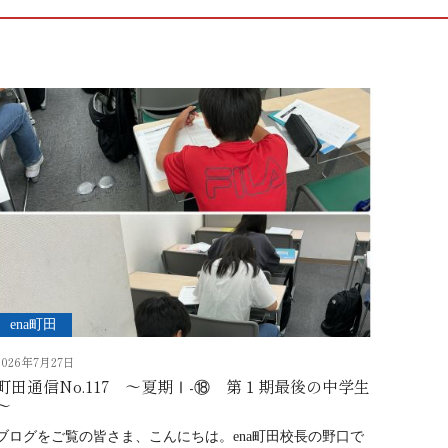
ena町田
2026年7月27日
町田通信No.117 ～夏期Ⅰ-⑱ 第１期最後の中学生
～
ブログをご覧の皆さま、こんにちは。ena町田校長の野口で