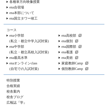
各種単方向映像授業
ena合宿場
ena本部について
ena国立タワー竣工
コース
ena小学部
ena高校部
(私立・都立中学入試対策)
ena個別
ena中学部
ena国際部
(私立・都立高校入試対策)
ena看護
ena最高水準
ena美術
enaオンラインclass
家庭教師Camp
(自宅での入試対策)
個別教師Camp
特別授業
合格実績
校舎案内
校舎ブログ
広報誌『学』