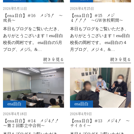
2026年5月11日
2026年4月25日
【ena目白】＃16 メジ5！ ～
【ena目白】＃15 メジ
成長～
４！！！ ～GW休校期間～
本日もブログをご覧いただき、
本日もブログをご覧いただき、
ありがとうございます！ena目白
ありがとうございます！ena目白
校長の岡村です。 ena目白の5月
校長の岡村です。 ena目白の４
ブログ、メジ5。&…
月ブログ、メジ４。&…
続きを見る
続きを見る
ena目白
ena目白
2026年4月18日
2026年4月9日
【ena目白】＃14 メジ4！！
【ena目白】＃13 メジ4！ ～
～第２回都立中合判～
サイカイ～