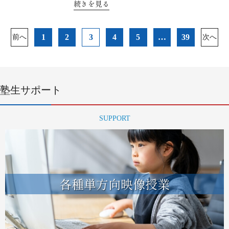
続きを見る
投
1
2
3
4
5
…
39
前へ
次へ
稿
ナ
ビ
ゲ
ー
塾生サポート
シ
ョ
SUPPORT
ン
各種単方向映像授業