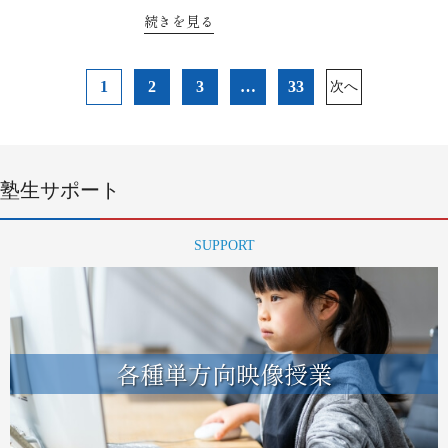
続きを見る
投
1
2
3
…
33
次へ
稿
ナ
ビ
ゲ
ー
塾生サポート
シ
ョ
SUPPORT
ン
各種単方向映像授業