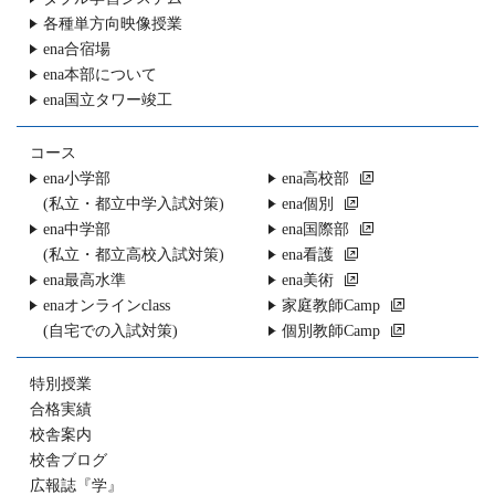
各種単方向映像授業
ena合宿場
ena本部について
ena国立タワー竣工
コース
ena小学部
ena高校部
(私立・都立中学入試対策)
ena個別
ena中学部
ena国際部
(私立・都立高校入試対策)
ena看護
ena最高水準
ena美術
enaオンラインclass
家庭教師Camp
(自宅での入試対策)
個別教師Camp
特別授業
合格実績
校舎案内
校舎ブログ
広報誌『学』