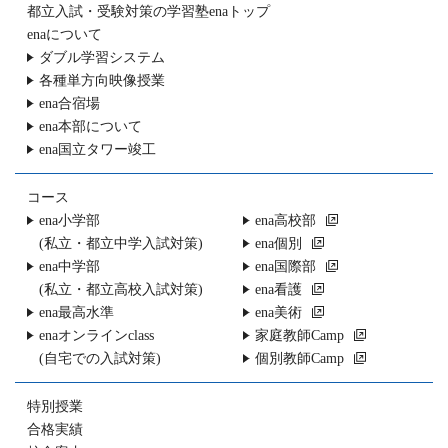
都立入試・受験対策の
学習塾enaトップ
enaについて
ダブル学習システム
各種単方向映像授業
ena合宿場
ena本部について
ena国立タワー竣工
コース
ena小学部
ena高校部
(私立・都立中学入試対策)
ena個別
ena中学部
ena国際部
(私立・都立高校入試対策)
ena看護
ena最高水準
ena美術
enaオンラインclass
家庭教師Camp
(自宅での入試対策)
個別教師Camp
特別授業
合格実績