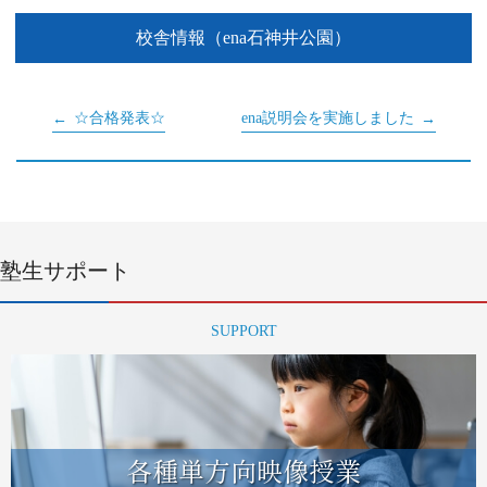
校舎情報（ena石神井公園）
☆合格発表☆
ena説明会を実施しました
塾生サポート
SUPPORT
各種単方向映像授業