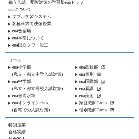
都立入試・受験対策の
学習塾enaトップ
enaについて
ダブル学習システム
各種単方向映像授業
ena合宿場
ena本部について
ena国立タワー竣工
コース
ena小学部
ena高校部
(私立・都立中学入試対策)
ena個別
ena中学部
ena国際部
(私立・都立高校入試対策)
ena看護
ena最高水準
ena美術
enaオンラインclass
家庭教師Camp
(自宅での入試対策)
個別教師Camp
特別授業
合格実績