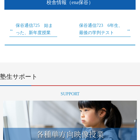
校舎情報（ena保谷）
保谷通信725 始ま
保谷通信723 6年生、
った、新年度授業
最後の学判テスト
塾生サポート
SUPPORT
各種単方向映像授業