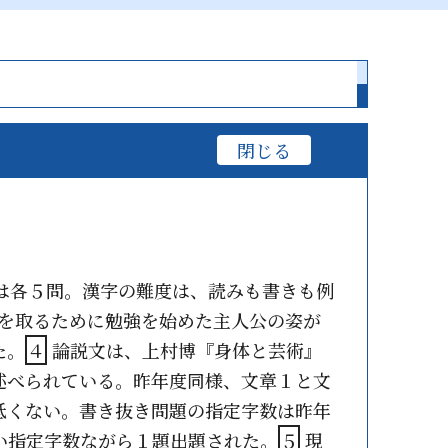
は各５問。漢字の難度は、読みも書きも例
を取るために勉強を始めた主人公の姿が
た。
４
論説文は、上村博『身体と芸術』
述べられている。昨年度同様、文章１と文
低くない。書き抜き問題の指定字数は昨年
い指定字数ながら１題出題された。
５
現