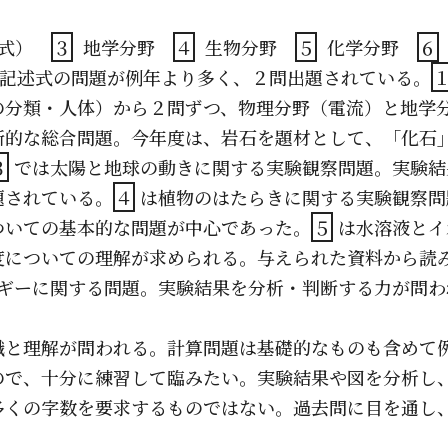
形式）
３
地学分野
４
生物分野
５
化学分野
６
題。記述式の問題が例年より多く、２問出題されている。
の分類・人体）から２問ずつ、物理分野（電流）と地学
断的な総合問題。今年度は、岩石を題材として、「化石
３
では太陽と地球の動きに関する実験観察問題。実験結
題されている。
４
は植物のはたらきに関する実験観察問
ついての基本的な問題が中心であった。
５
は水溶液とイ
度についての理解が求められる。与えられた資料から読
ギーに関する問題。実験結果を分析・判断する力が問わ
識と理解が問われる。計算問題は基礎的なものも含めて
ので、十分に練習して臨みたい。実験結果や図を分析し
多くの字数を要求するものではない。過去問に目を通し