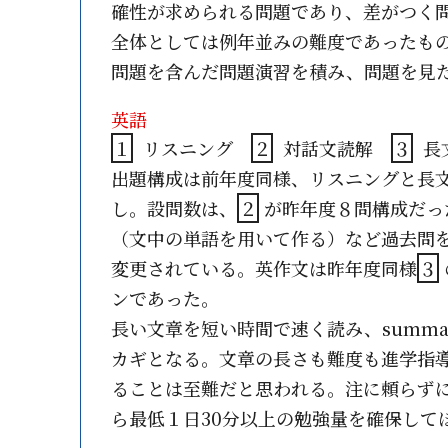
確性が求められる問題であり、差がつく
全体としては例年並みの難度であったも
問題を含んだ問題演習を積み、問題を見
英語
１
リスニング
２
対話文読解
３
長
出題構成は前年度同様、リスニングと長
し。設問数は、
２
が昨年度８問構成だっ
（文中の単語を用いて作る）など過去問
変更されている。英作文は昨年度同様
３
ンであった。
長い文章を短い時間で速く読み、summ
カギとなる。文章の長さも難度も進学指
ることは至難だと思われる。注に頼らず
ら最低１日30分以上の勉強量を確保して