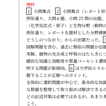
理科
１
小問集合
２
小問集合（レポート
例年通り、大問６題、小問 25 問の出
（化学反応式・原子）と生物分野（動物
例年通り、レポートを題材とした分野横
どうしのつながり」からの出題だった。
図解問題を含む。過去に類似の問題が出
実験、植物の光合成と呼吸のはたらきに
礎的な知識と溶解度や質量パーセント濃
明する問題が新傾向。
６
は力学的エネル
握することが正解へのポイント。
全体的に選択問題が中心で、基本的な知
な数値を整理して取り組めば解決できる
どの記述対策は必要ではあるが、あまり
こう。