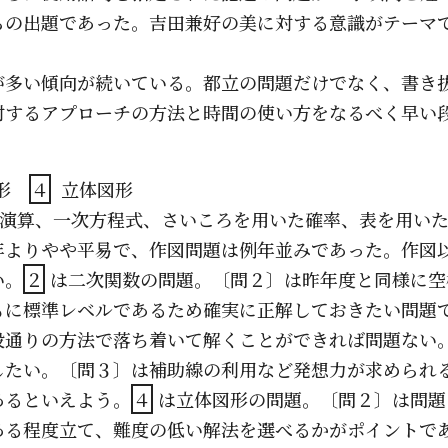
らの出題であった。吉田兼好の美に対する意識がテーマ
が多い傾向が続いている。都立の問題だけでなく、書き
対するアプローチの方法と時間の使い方をなるべく早い
図形
４
立体図形
演算、一次方程式、さいころを用いた確率、表を用い
年よりやや平易で、作図問題は例年並みであった。作図
い。
２
は二次関数の問題。〔問２〕は昨年度と同様に空
もに標準レベルであるため確実に正解しておきたい問題
段通りの方法で落ち着いて解くことができれば問題ない
したい。〔問３〕は補助線の利用など発想力が求められ
あるといえよう。
４
は立体図形の問題。〔問２〕は問題
ある程度立て、難度の低い解法を選べるかがポイントで