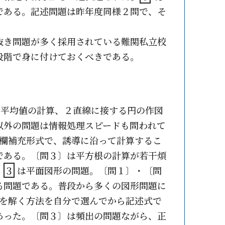
である。記述問題は昨年度同様２問で、そ
抜き問題が多く採用されている難関私立校
段階で身に付けておくべきである。
た平均値の計算、２直線に接する円の作図
以外の問題は情報処理スピードも問われて
欄補充形式で、誘導に沿って計算するこ
である。〔問３〕は平方根の計算が若干煩
。
３
は平面図形の問題。〔問１〕・〔問
る問題である。普段から多くの図形問題に
を解く方法を自分で選んでから記述式で
あった。〔問３〕は頻出の問題ながら、正