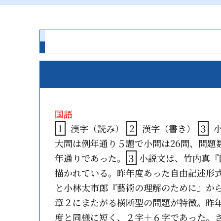
国語
１
漢字（読み）
２
漢字（書き）
３
大問は例年通り５題で小問は26問、問題
年通りであった。
３
小説文は、竹内真『
描かれている。昨年度あった自由記述形
と小林太市郎『藝術の理解のために』か
章２にまたがる横断型の問題が特徴。昨
度と同様に短く、２字＋６字であった。さ