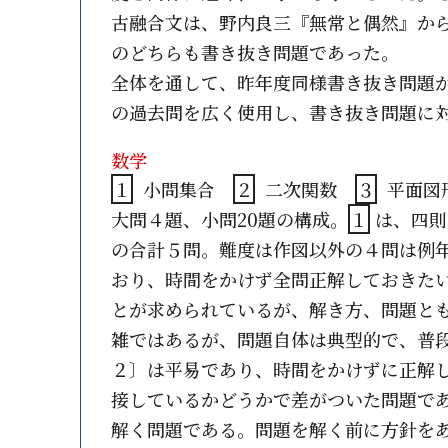
古融合文は、野内良三『無常と偶然』か
のどちらも書き抜き問題であった。
全体を通して、昨年度同様書き抜き問題
の過去問を広く使用し、書き抜き問題に
数学
１
小問集合
２
二次関数
３
平面
大問４題、小問20題の構成。
１
は、四則
の合計５問。難度は作図以外の４問は例
おり、時間をかけず全問正解しておきた
とが求められているが、解き方、問題と
雑ではあるが、問題自体は典型的で、普
２〕は平易であり、時間をかけずに正解
接しているかどうかで差がついた問題で
解く問題である。問題を解く前に方針を