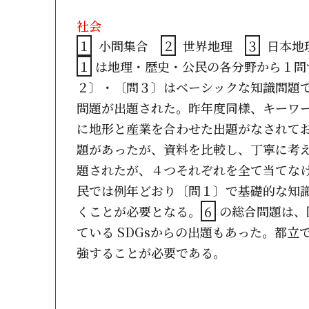
社会
１
小問集合
２
世界地理
３
日本
１
は地理・歴史・公民の各分野から１問
２〕・〔問３〕はベーシックな知識問題
問題が出題された。昨年度同様、キーワ
に地形と産業を合わせた出題がなされて
題があったが、資料を比較し、丁寧に考
題されたが、４つそれぞれを全て当てな
民では例年どおり〔問１〕で基礎的な知
くことが必要となる。
６
の総合問題は、
ている SDGsからの出題もあった。都
強することが必要である。