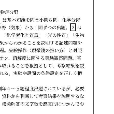
物理分野
１
は基本知識を問う小問６問。化学分野
分野（気象）から１問ずつの出題。
２
は
」「化学変化と質量」「光の性質」「生物
果からわかることを説明する記述問題や
題。実験操作（顕微鏡の扱い方）と対照
オン、溶解度に関する実験観察問題。基
み取れることを根拠として、考察結果を説
れる。実験や設問の条件設定を正しく把
例年４～５題程度出題されているが、必要
、資料から判断して考察結果を説明するな
、模範解答の文字数を感覚的につかんでお