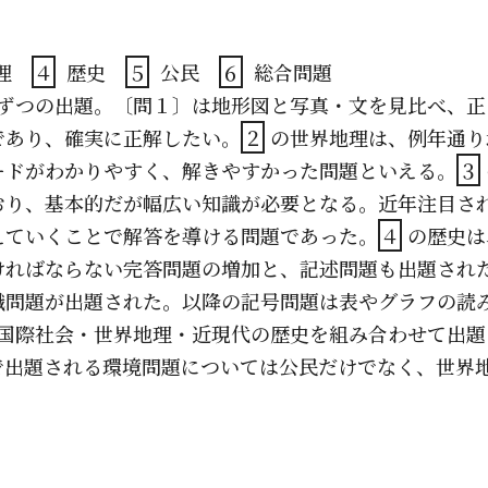
地理
４
歴史
５
公民
６
総合問題
ずつの出題。〔問１〕は地形図と写真・文を見比べ、正
であり、確実に正解したい。
２
の世界地理は、例年通り
ードがわかりやすく、解きやすかった問題といえる。
３
おり、基本的だが幅広い知識が必要となる。近年注目さ
えていくことで解答を導ける問題であった。
４
の歴史は
ければならない完答問題の増加と、記述問題も出題され
識問題が出題された。以降の記号問題は表やグラフの読
国際社会・世界地理・近現代の歴史を組み合わせて出題
立で出題される環境問題については公民だけでなく、世界