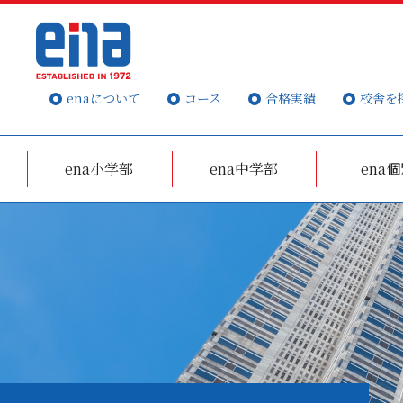
enaについて
コース
合格実績
校舎を
ena小学部
ena中学部
ena