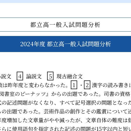
都立高一般入試問題分析
2024年度 都立高一般入試問題分析
小説文
４
論説文
５
現古融合文
数は昨年度と変わらなかった。
１
・
２
漢字の読み書き
図書室のピーナッツ』からの出題であった。司書の資格
式の記述問題がなくなり、すべて記号選択の問題となっ
らの出題であった。芸術作品の創作とその鑑賞について
年度増加した文章量がやや減ったが、文章自体の難度は
らに使用語句を指定された記述の問題が15字以内と短