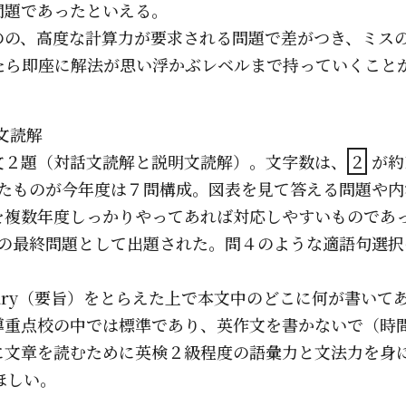
問題であったといえる。
のの、高度な計算力が要求される問題で差がつき、ミス
たら即座に解法が思い浮かぶレベルまで持っていくこと
文読解
文２題（対話文読解と説明文読解）。文字数は、
２
が約
たものが今年度は７問構成。図表を見て答える問題や内
を複数年度しっかりやってあれば対応しやすいものであ
の最終問題として出題された。問４のような適語句選択
ary（要旨）をとらえた上で本文中のどこに何が書いて
導重点校の中では標準であり、英作文を書かないで（時
に文章を読むために英検２級程度の語彙力と文法力を身
ほしい。