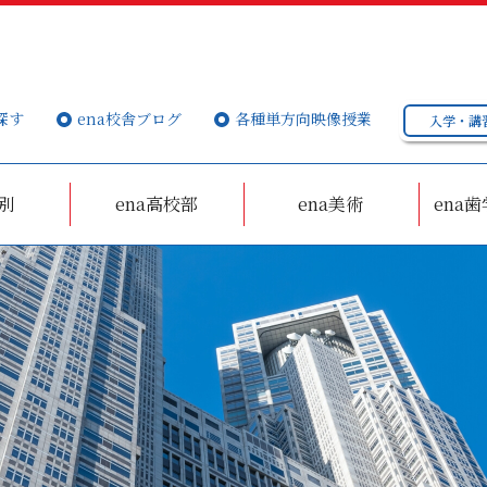
探す
ena校舎ブログ
各種単方向映像授業
入学・講
個別
ena高校部
ena美術
ena歯