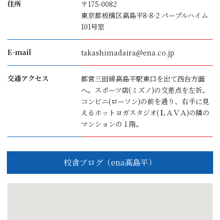
住所
〒175-0082
東京都板橋区高島平8-8-2 パープルハイム
101号室
E-mail
takashimadaira@ena.co.jp
交通アクセス
都営三田線高島平駅東口を出て西台方面
へ。スポーツ店(ミズノ)の交差点を左折。
コンビニ(ローソン)の前を通り、右手に見
えるホットヨガスタジオ(ＬＡＶＡ)の隣の
マンションの１階。
校舎ブログ（ena高島平）