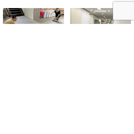
ena調布
ena調布
2026年8月5日
2026年8月5日
富士山２号館より愛を込めて③
富士山２号館より愛を込めて②
こんにちは！上野です。 夏期合
こんにちは！上野です。 夏期合
宿３日目！夏期合宿の「復習タ
宿３日目！夏期合宿では、授業
イム」では、教室の外で教師が
の後、２０時から２２時４０分
質問を聞きます。復習タイム
まで「復習タイム」という先生
の…
に…
続きを見る
続きを見る