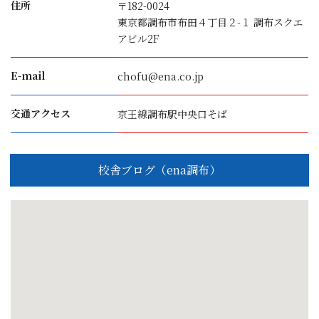
住所
〒182-0024
東京都調布市布田４丁目２-１ 調布スクエ
アビル2F
E-mail
chofu@ena.co.jp
交通アクセス
京王線調布駅中央口そば
校舎ブログ（ena調布）