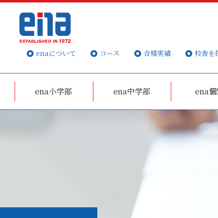
enaについて
コース
合格実績
校舎を
ena小学部
ena中学部
ena