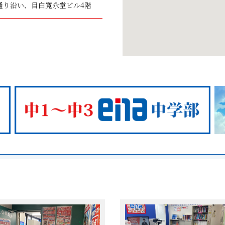
通り沿い、目白寛永堂ビル4階