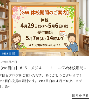
ena目白
2026年4月25日
【ena目白】＃15 メジ４！！！ ～GW休校期間～
本日もブログをご覧いただき、ありがとうございます！
ena目白校長の岡村です。 ena目白の４月ブログ、メジ
４。&…
続きを見る