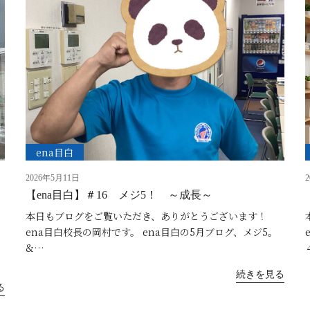
ena目白
2026年5月11日
【ena目白】＃16 メジ5！ ～成長～
本日もブログをご覧いただき、ありがとうございます！
ena目白校長の岡村です。 ena目白の5月ブログ、メジ5。
&…
続きを見る
る