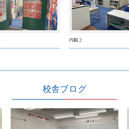
１
内観２
校舎ブログ