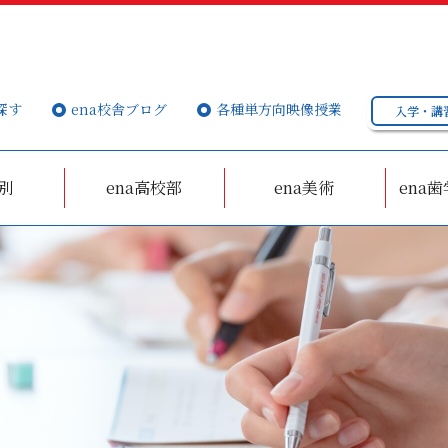
探す
ena校舎ブログ
各種単方向映像授業
入学・講
個別
ena高校部
ena美術
ena歯