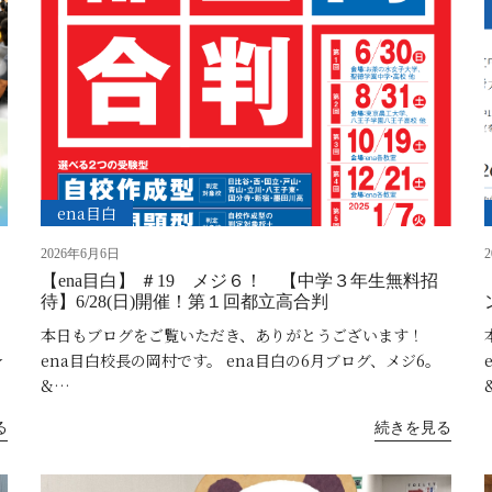
ena目白
2026年6月6日
【ena目白】 ＃19 メジ６！ 【中学３年生無料招
待】6/28(日)開催！第１回都立高合判
本日もブログをご覧いただき、ありがとうございます！
★
ena目白校長の岡村です。 ena目白の6月ブログ、メジ6。
&…
る
続きを見る