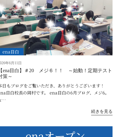
ena目白
2026年6月11日
【ena目白】＃20 メジ６！！ ～始動！定期テスト
対策～
本日もブログをご覧いただき、ありがとうございます！
ena目白校長の岡村です。 ena目白の6月ブログ、メジ6。
&…
続きを見る