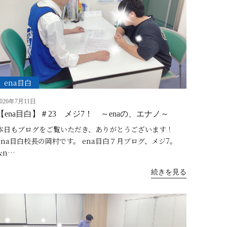
ena目白
2026年7月11日
【ena目白】＃23 メジ7！ ～enaの、エナノ～
本日もブログをご覧いただき、ありがとうございます！
ena目白校長の岡村です。 ena目白７月ブログ、メジ7。
&n…
続きを見る