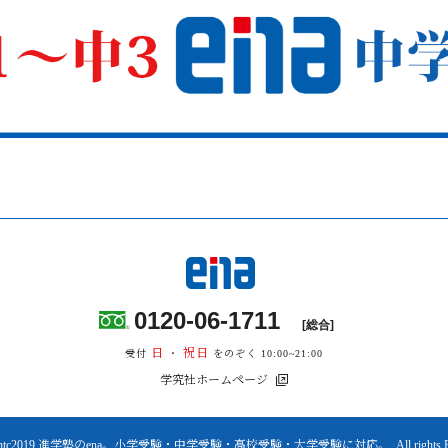
0120-06-1711
[総合]
日
祝日
受付
・
をのぞく 10:00~21:00
学究社ホームページ
ightc2019 進学塾のena。小学受験・中学受験・高校受験・大学受験に対応。. All rights Res