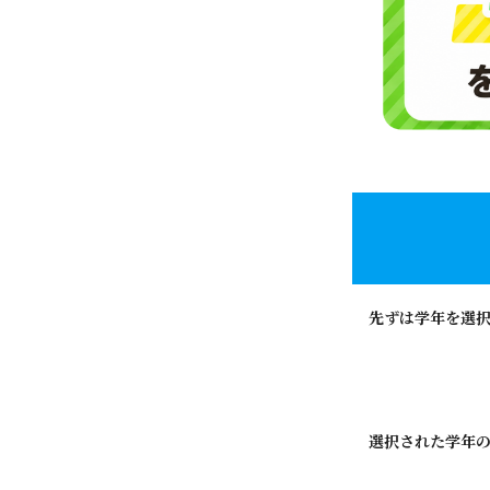
先ずは学年を選
選択された学年