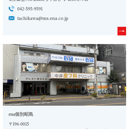
042-595-9591
tachikawa@ms.ena.co.jp
ena個別昭島
〒196-0015