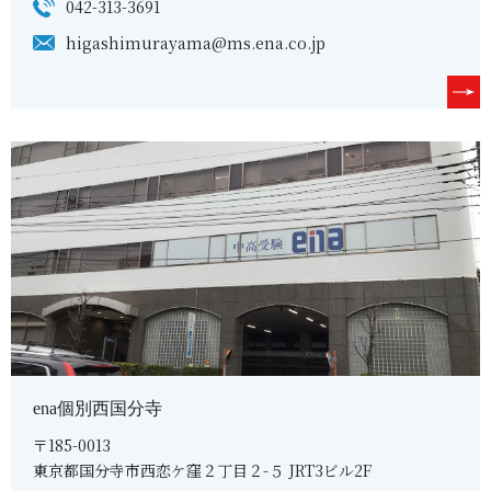
042-313-3691
higashimurayama@ms.ena.co.jp
ena個別西国分寺
〒185-0013
東京都国分寺市西恋ケ窪２丁目２-５ JRT3ビル2F