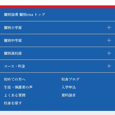
個別指導 個別ena トップ
個別小学部
私立中受験コース
都立中受検コース
個別中学部
高校受験準備コース
高校受験コース
中高一貫生フォローコース
個別高校部
大学受験コース
コース・料金
コース・料金について
ハイブリッド学習システム
初めての方へ
校舎ブログ
英単語道場
自習室
生徒・保護者の声
入学申込
よくある質問
資料請求
校舎を探す