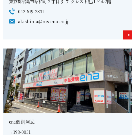
東京都昭島市昭和町２丁目３-７ クレスト近江ビル2階
042-519-2831
akishima@ms.ena.co.jp
ena個別河辺
〒198-0031