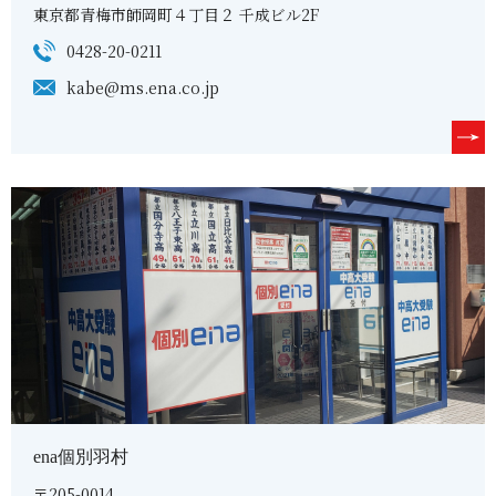
東京都青梅市師岡町４丁目２ 千成ビル2F
0428-20-0211
kabe@ms.ena.co.jp
ena個別羽村
〒205-0014