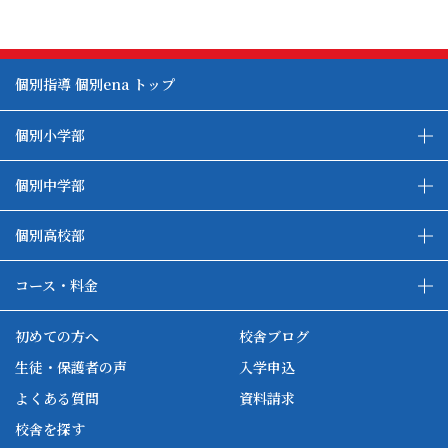
個別指導 個別ena トップ
個別小学部
私立中受験コース
都立中受検コース
個別中学部
高校受験準備コース
高校受験コース
中高一貫生フォローコース
個別高校部
大学受験コース
コース・料金
コース・料金について
ハイブリッド学習システム
初めての方へ
校舎ブログ
英単語道場
自習室
生徒・保護者の声
入学申込
よくある質問
資料請求
校舎を探す