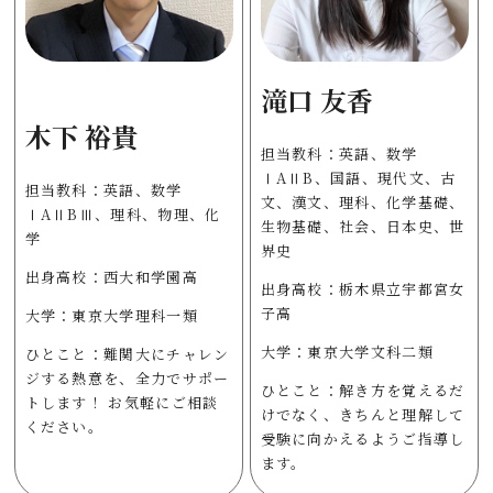
滝口 友香
木下 裕貴
担当教科：英語、数学
ⅠAⅡB、国語、現代文、古
担当教科：英語、数学
文、漢文、理科、化学基礎、
ⅠAⅡBⅢ、理科、物理、化
生物基礎、社会、日本史、世
学
界史
出身高校：西大和学園高
出身高校：栃木県立宇都宮女
子高
大学：東京大学理科一類
大学：東京大学文科二類
ひとこと：難関大にチャレン
ジする熱意を、全力でサポー
ひとこと：解き方を覚えるだ
トします！ お気軽にご相談
けでなく、きちんと理解して
ください。
受験に向かえるようご指導し
ます。