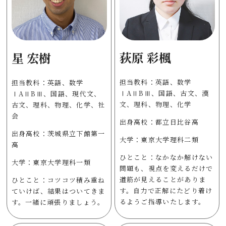
荻原 彩楓
星 宏樹
担当教科：英語、数学
担当教科：英語、数学
ⅠAⅡBⅢ、国語、古文、漢
ⅠAⅡBⅢ、国語、現代文、
文、理科、物理、化学
古文、理科、物理、化学、社
会
出身高校：都立日比谷高
出身高校：茨城県立下館第一
大学：東京大学理科二類
高
ひとこと：なかなか解けない
大学：東京大学理科一類
問題も、視点を変えるだけで
道筋が見えることがありま
ひとこと：コツコツ積み重ね
す。自力で正解にたどり着け
ていけば、結果はついてきま
るようご指導いたします。
す。一緒に頑張りましょう。