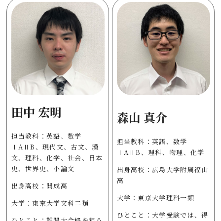
田中 宏明
森山 真介
担当教科：英語、数学
担当教科：英語、数学
ⅠAⅡB、現代文、古文、漢
ⅠAⅡB、理科、物理、化学
文、理科、化学、社会、日本
史、世界史、小論文
出身高校：広島大学附属福山
高
出身高校：開成高
大学：東京大学理科一類
大学：東京大学文科二類
ひとこと：大学受験では、得
ひとこと：難関大合格を狙う