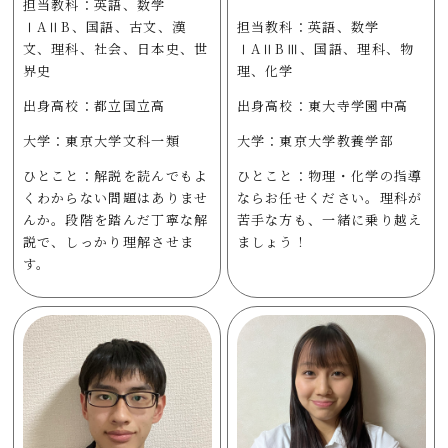
担当教科：英語、数学
ⅠAⅡB、国語、古文、漢
担当教科：英語、数学
文、理科、社会、日本史、世
ⅠAⅡBⅢ、国語、理科、物
界史
理、化学
出身高校：都立国立高
出身高校：東大寺学園中高
大学：東京大学文科一類
大学：東京大学教養学部
ひとこと：解説を読んでもよ
ひとこと：物理・化学の指導
くわからない問題はありませ
ならお任せください。理科が
んか。段階を踏んだ丁寧な解
苦手な方も、一緒に乗り越え
説で、しっかり理解させま
ましょう！
す。