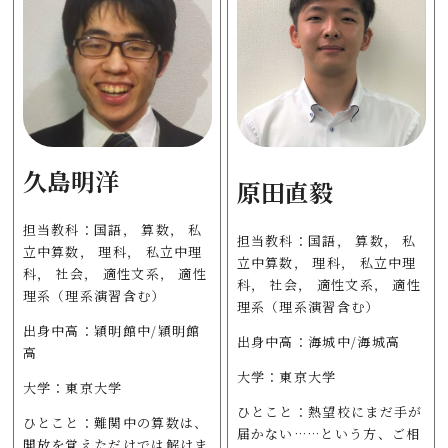
久島明洋
原田直毅
担当教科：国語， 算数， 私
担当教科：国語， 算数， 私
立中算数， 理科， 私立中理
立中算数， 理科， 私立中理
科， 社会， 適性文系， 適性
科， 社会， 適性文系， 適性
理系（理系演習含む）
理系（理系演習含む）
出身中高：穎明館中/穎明館
出身中高：海城中/海城高
高
大学：東京大学
大学：東京大学
ひとこと：熱望校にまだ手が
ひとこと：難関中の算数は、
届かない……という方、ご相
開放を覚えただけでは解けま