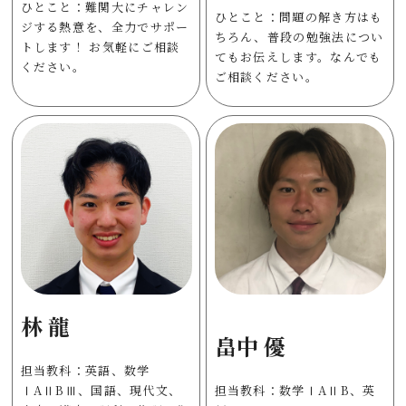
ひとこと：難関大にチャレン
ひとこと：問題の解き方はも
ジする熱意を、全力でサポー
ちろん、普段の勉強法につい
トします！ お気軽にご相談
てもお伝えします。なんでも
ください。
ご相談ください。
林 龍
畠中 優
担当教科：英語、数学
ⅠAⅡBⅢ、国語、現代文、
担当教科：数学ⅠAⅡB、英