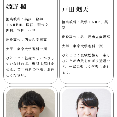
姫野 楓
戸田 颯天
担当教科：英語、数学
担当教科：数学ⅠAⅡB、英
ⅠAⅡBⅢ、国語、現代文、
語
理科、物理、化学
出身高校：名古屋市立向陽高
出身高校：西大和学園高
大学：東京大学理科一類
大学：東京大学理科一類
ひとこと：受験勉強も、楽し
ひとこと：基礎がしっかりし
むことが点数を伸ばす近道で
ていなければ、難問は解けま
す。一緒に楽しく学習しまし
せん。苦手教科の克服、お任
ょう。
せください。