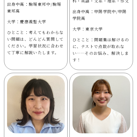
科・英語・文系・理系・作文
出身中高：駒場東邦中/駒場
東邦高
出身中高：甲陽学院中/甲陽
学院高
大学：慶應義塾大学
大学：東京大学
ひとこと：考えてもわからな
い問題は、どんどん質問して
ひとこと：問題集は解けるの
ください。学習状況に合わせ
に、テストで点数が取れな
て丁寧に解説いたします。
い……そのお悩み、解決しま
す！