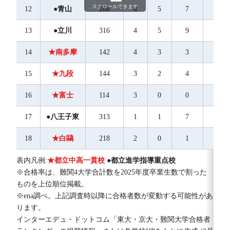
スクロールできます
12
●青山
266
4
5
7
7
13
●立川
316
4
5
9
9
14
★南多摩
142
4
3
3
2
15
★九段
144
3
2
4
2
16
★富士
114
3
0
0
3
17
●八王子東
313
1
1
7
4
18
★白鷗
218
2
0
1
1
表内凡例:
★都立中高一貫校
●都立進学指導重点校
※合格率は、難関4大学合計数を2025年度卒業生数で割った
ものを上位順位掲載。
※ena調べ。上記調査時以降に合格者数が変動する可能性があ
ります。
インターエデュ・ドットコム「東大・京大・難関大学合格者