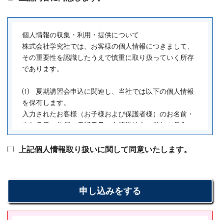
個人情報の収集・利用・提供について
株式会社学究社では、お客様の個人情報につきまして、
その重要性を認識したうえで慎重に取り扱っていく所存
であります。
⑴ 夏期講習会申込に関連し、当社では以下の個人情報
を保有します。
入力されたお客様（お子様および保護者様）のお名前・
生年月日・住所・電話番号・在籍学校名・学年を収集し
ています。
上記個人情報取り扱いに関して同意いたします。
(2) 個人情報の利用目的
株式会社学究社が保有するお客様の個人情報は、以下の
目的のために利用いたします。
①お客様に対するサービス向上のため
②学習全般、安全管理、学習相談、進路指導のため
③個人を識別しない集計等