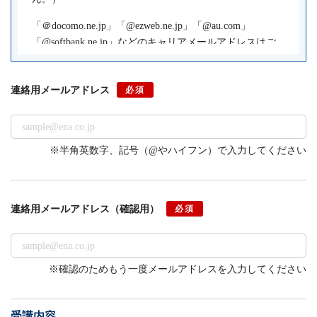
「＠docomo.ne.jp」「@ezweb.ne.jp」「@au.com」
「@softbank.ne.jp」などのキャリアメールアドレスはご
利用になれません。AndroidOSのスマートフォンをご利
用の場合は「@gmail.com」などのGoogle Gmail、iPhone
連絡用メールアドレス
必須
やiPadをご利用の場合は「@icloud.com」などのApple
iCloudメールのご利用を推奨します。
Gmailアカウントの作成
（外部サイトへ遷移します）
※半角英数字、記号（@やハイフン）で入力してください
iCloudのメールアドレスを作成する
（外部サイトへ遷移
します）
連絡用メールアドレス
（確認用）
必須
※確認のためもう一度メールアドレスを入力してください
受講内容