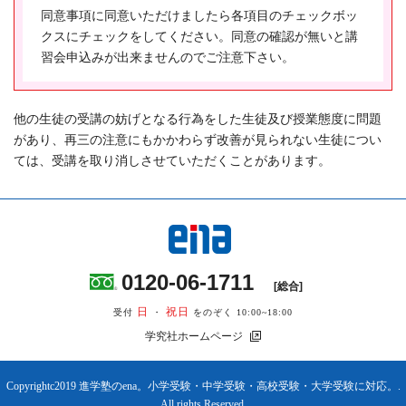
(3) 個人情報の管理
同意事項に同意いただけましたら各項目のチェックボッ
株式会社学究社は、お客様の個人情報を適切に取り扱
クスにチェックをしてください。同意の確認が無いと講
い、厳重な管理、維持に努めます。また、外部からの不
習会申込みが出来ませんのでご注意下さい。
正アクセスや個人情報の紛失、破壊、改ざん及び漏えい
等のリスクに対して、技術面及び組織面においても適切
かつ合理的なレベルの安全対策、予防措置を講じるよう
他の生徒の受講の妨げとなる行為をした生徒及び授業態度に問題
に努めます。
があり、再三の注意にもかかわらず改善が見られない生徒につい
ては、受講を取り消しさせていただくことがあります。
(4) 個人情報の提供
ご提供いただいた個人情報はお客様の同意なく第三者へ
開示されることはありません。ただし、法令により開示
を求められた場合は、お客様の承諾なく個人情報を提供
することがあります。
0120-06-1711
[総合]
(5) 個人情報の開示・訂正・削除及び利用停止等
日
祝日
受付
・
をのぞく 10:00~18:00
個人情報の開示・訂正・削除及び利用停止をご自身から
学究社ホームページ
依頼された場合は、業務の遂行に著しい支障をきたす場
合、又は個人の生命・身体・財産その他の権利利益を害
Copyrightc2019 進学塾のena。小学受験・中学受験・高校受験・大学受験に対応。.
する場合を除き、速やかに対応させていただきます。
All rights Reserved.