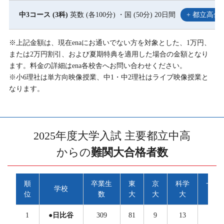
中3コース (3科)
英数 (各100分) ・国 (50分) 20日間
+ 都立高合
※上記金額は、現在enaにお通いでない方を対象とした、1万円、
または2万円割引、および夏期特典を適用した場合の金額となり
ます。料金の詳細はena各校舎へお問い合わせください。
※小6理社は単方向映像授業、中1・中2理社はライブ映像授業と
なります。
2025年度大学入試 主要都立中高
からの
難関大合格者数
順
卒業生
東
京
科学
一橋
学校
位
数
大
大
大
大
1
●日比谷
309
81
9
13
16