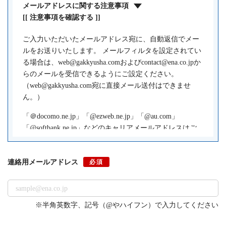
メールアドレスに関する注意事項
[[ 注意事項を確認する ]]
ご入力いただいたメールアドレス宛に、自動返信でメー
ルをお送りいたします。 メールフィルタを設定されてい
る場合は、web@gakkyusha.comおよびcontact@ena.co.jpか
らのメールを受信できるようにご設定ください。
（web@gakkyusha.com宛に直接メール送付はできませ
ん。）
「＠docomo.ne.jp」「@ezweb.ne.jp」「@au.com」
「@softbank.ne.jp」などのキャリアメールアドレスはご
利用になれません。AndroidOSのスマートフォンをご利
用の場合は「@gmail.com」などのGoogle Gmail、iPhone
連絡用メールアドレス
必須
やiPadをご利用の場合は「@icloud.com」などのApple
iCloudメールのご利用を推奨します。
Gmailアカウントの作成
（外部サイトへ遷移します）
※半角英数字、記号（@やハイフン）で入力してください
iCloudのメールアドレスを作成する
（外部サイトへ遷移
します）