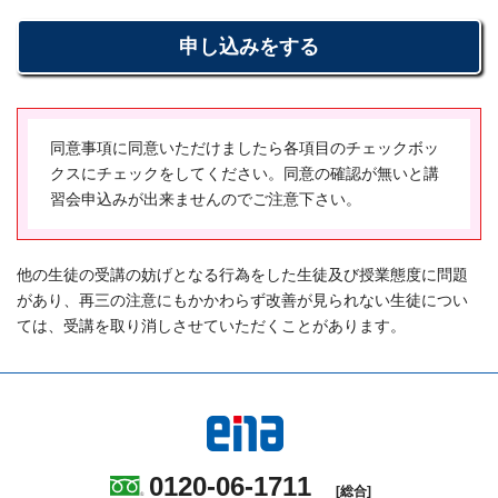
株式会社学究社が保有するお客様の個人情報は、以下の
④．①に記す契約の解除については、手数料は不要と
過するまでは、甲は書面により契約を解除する事ができ
目的のために利用いたします。
し、契約者は損害賠償又は違約金の支払いを請求される
ます。
①お客様に対するサービス向上のため
ことはありません。
②学習全般、安全管理、学習相談、進路指導のため
(解除後の前払い金の返還方法)
③個人を識別しない集計等
７．中途解約に関する事項
第8条 前条による契約の解除については、手数料は不要
(3) 個人情報の管理
クーリング・オフ期間経過後においても、特定継続的役
同意事項に同意いただけましたら各項目のチェックボッ
とし、甲は損害賠償又は違約金の支払いを請求されるこ
株式会社学究社は、お客様の個人情報を適切に取り扱
務提供等契約を解除（中途解約）することができます。
クスにチェックをしてください。同意の確認が無いと講
とはありません。既に引き渡された教材(関連商品)の引
い、厳重な管理、維持に努めます。また、外部からの不
前受金をいただいている場合は全額返還するものとしま
習会申込みが出来ませんのでご注意下さい。
取りに要する費用、提供を受けた役務の対価その他の金
正アクセスや個人情報の紛失、破壊、改ざん及び漏えい
す。ただし、次のＡ・Ｂの場合に応じ、以下に定める額
額の支払い義務はありません。既に代金又は対価の一部
等のリスクに対して、技術面及び組織面においても適切
を超えない範囲で解約損料を請求いたします。
又は全部を支払っている場合は、速やかにその金額の返
かつ合理的なレベルの安全対策、予防措置を講じるよう
Ａ．契約の解除が役務提供開始前である場合、事務手数
他の生徒の受講の妨げとなる行為をした生徒及び授業態度に問題
還を受けることができます。
に努めます。
料として550 円
があり、再三の注意にもかかわらず改善が見られない生徒につい
Ｂ．契約の解除が役務提供開始後である場合（a とb の合
ては、受講を取り消しさせていただくことがあります。
(中途解約)
(4) 個人情報の提供
計額）
第9条 乙は、第7条第一項に定める期間の経過後、甲から
ご提供いただいた個人情報はお客様の同意なく第三者へ
ａ 提供された特定継続的役務の対価に相当する額。役務
契約の解約の申し出があった場合には、次の各号に掲げ
開示されることはありません。ただし、法令により開示
の単価の単位は（月・回数）をもって計算するものとし
る場合に応じ、当該各号に定める額を超えない範囲で損
を求められた場合は、お客様の承諾なく個人情報を提供
ます。
害の賠償を請求できるものとしそれを超える前受金を受
することがあります。
ｂ 当該特定継続的役務提供契約の解除に係る事務手数料
領している場合には差額分を返還するものとします。
550 円
0120-06-1711
一 役務提供開始前の場合契約の締結及び履行のために通
(5) 個人情報の開示・訂正・削除及び利用停止等
[総合]