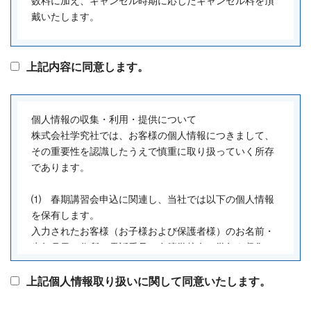
数料に加え、キャンセル時期に応じたキャンセル料を頂
がある場合には、両者合意の上、他の場所に移動するこ
す。
戴いたします。
とがあります。
６．クーリング・オフに関する事項
(学習指導期間と契約期間)
①．契約書面を受け取った日から数えて８日間以内であ
上記内容に同意します。
第６条 学習指導の期間は、本科登録書・入学申込書
れば、書面により契約の解除（クーリング・オフ）をす
（契約書）に記載された契約期間内とします。
ることができます。
契約内容・期間に変更が生じた場合には、両者合意の確
②．契約者は、学究社が特定商取引法(以下「法」といい
認のため、新たな契約書を作成し、本契約はその時点で
個人情報の収集・利用・提供について
ます。)第44 条第１項の規定に違反して法第48条第１項
破棄されるものとします。
株式会社学究社では、お客様の個人情報につきまして、
の規定による特定継続的役務提供契約の解除に関する事
その重要性を認識したうえで慎重に取り扱っていく所存
項につき不実のことを告げる行為をしたことにより誤認
(本科登録書提出後のク-リング・オフ等)
であります。
をし、又は学究社が法第44 条第３項の規定に違反して威
第7条 甲は、本科登録書・入学申込書(契約書)を受領した
迫したことにより困惑し、これらによって法第48 条第１
日から起算して8日間は書面によって契約を解除すること
⑴ 春期講習会申込に関連し、当社では以下の個人情報
項の規定による特定継続的役務提供契約の解除を行わな
ができます。
を保有します。
かった場合には、学究社が交付した法第48 条第１項の書
2 前項の契約の解除は、甲が契約を解除する旨を記載し
入力されたお客様（お子様および保護者様）のお名前・
面を契約者が受領した日から起算して８日を経過するま
た書面を発信した時より成立します。
生年月日・住所・電話番号・在籍学校名・学年を収集し
では、契約者は書面によって契約を解除することができ
3 特定継続的役務提供契約の解除に関する事項で、乙が
ています。
ます。
不実の事を告げる行為をした事により誤認し契約の解除
上記個人情報取り扱いに関して同意いたします。
③．①に記す契約の解除は、契約者が契約を解除する旨
を行わなかった場合には、新たにクーリング・オフがで
(2) 個人情報の利用目的
を記載した書面を発信した時より成立します。
きる旨を記載した書面を交付した日から換算して8日を経