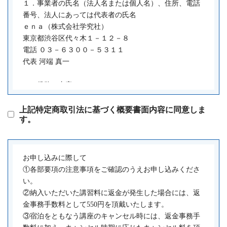
１．事業者の氏名（法人名または個人名）、住所、電話
(学習指導の形態)
番号、法人にあっては代表者の氏名
第3条 契約書記載の指導形態については以下のとおりで
ｅｎａ（株式会社学究社）
す。
東京都渋谷区代々木１－１２－８
1 集団指導とは、所定の校舎で所定の指導時間内に1人の
電話 ０３－６３００－５３１１
講師が複数の生徒に対して授業形式で指導するものとし
代表 河端 真一
ます。
2 個別指導とは、1人の講師が1人又は2人又は3人迄の生
２．役務の内容
徒に対して所定の指導時間内に学習指導を行うものとし
小学生・中学生・高校生を対象とした学習指導
ます。
上記特定商取引法に基づく概要書面内容に同意しま
す。
３．役務の対価（権利の販売価格）そのほか支払わなけ
(学習指導の開始日)
ればならない金銭の概算額
第4条 本契約において、学習指導の開始日とは、本科登
別紙の諸費用一覧をご覧ください。
録書・入学申込書(契約書)に記載した日とし、所定の校
お申し込みに際して
舎において学習指導がなされている限り、現実の受講の
４．［３］の金銭の支払時期、方法
①各部要項の注意事項をご確認のうえお申し込みくださ
有無を問わないものとします。
受講開始日までに初回納入金を弊社の指定口座へお振込
い。
みにてご納入いただきます。２回目以降の納入は口座振
②納入いただいた講習料に返金が発生した場合には、返
(学習指導の実施場所)
替にてご請求いたします。
金事務手数料として550円を頂戴いたします。
第5条 乙は、本科登録書・入学申込書(契約書)記載の場所
５．役務の提供期間
③宿泊をともなう講座のキャンセル時には、返金事務手
において学習指導を行います。但し、やむをえない事情
本科登録書・入学申込書（契約書）記載の期間となりま