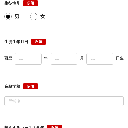
生徒性別
必須
男
女
生徒生年月日
必須
西暦
年
月
日生
在籍学校
必須
契約するコースの学年
必須