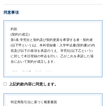
同意事項
約款
(契約の成立)
第1条 学究社と契約及び契約更新を希望する者・契約者
(以下甲という)は、本科登録書・入学申込書(契約書)の内
容及び以下の条項を承諾のうえ、学究社(以下乙という)
に対して本日登録の申込を行い、乙がこれを承諾した場
合において契約が成立します。
(役務の提供及び対価の支払)
第2条 乙は、甲に対し、乙の定める学習指導カリキュラ
ムの中から甲が選択した本科登録書・入学申込書(契約
上記約款内容に同意します。
書)記載の内容の役務を提供します。
2 甲は、乙に対し、所定の授業料、模試教材費を乙の定
める方法により、納入期限までに支払うものとします。
特定商取引法に基づく概要書面