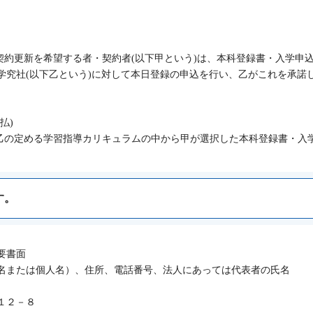
契約更新を希望する者・契約者(以下甲という)は、本科登録書・入学申込
学究社(以下乙という)に対して本日登録の申込を行い、乙がこれを承諾
払)
、乙の定める学習指導カリキュラムの中から甲が選択した本科登録書・入学
定の授業料、模試教材費を乙の定める方法により、納入期限までに支払う
す。
導形態については以下のとおりです。
の校舎で所定の指導時間内に1人の講師が複数の生徒に対して授業形式で
講師が1人又は2人又は3人迄の生徒に対して所定の指導時間内に学習指
要書面
名または個人名）、住所、電話番号、法人にあっては代表者の氏名
）
、学習指導の開始日とは、本科登録書・入学申込書(契約書)に記載した日
１２－８