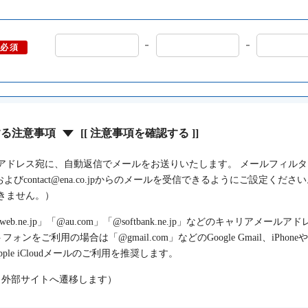
必須
する注意事項
[[ 注意事項を確認する ]]
アドレス宛に、自動返信でメールをお送りいたします。 メールフィル
comおよびcontact@ena.co.jpからのメールを受信できるようにご設定ください。（w
きません。）
@ezweb.ne.jp」「@au.com」「@softbank.ne.jp」などのキャリア
トフォンをご利用の場合は「@gmail.com」などのGoogle Gmail、iPhon
のApple iCloudメールのご利用を推奨します。
（外部サイトへ遷移します）
スを作成する
（外部サイトへ遷移します）