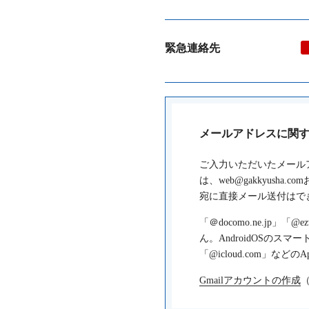
緊急連絡先
メールアドレスに関
ご入力いただいたメール
は、web@gakkyusha.
宛に直接メール送付はで
「＠docomo.ne.jp」「
ん。AndroidOSのスマー
「@icloud.com」など
Gmailアカウントの作成
iCloudのメールアドレ