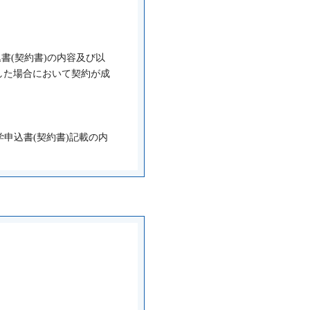
書(契約書)の内容及び以
した場合において契約が成
申込書(契約書)記載の内
ものとします。
指導するものとします。
導を行うものとします。
とし、所定の校舎において