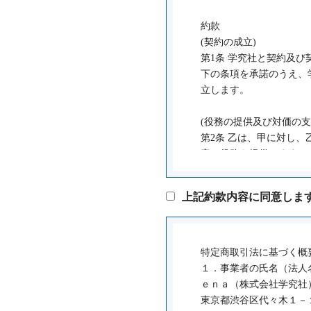
約款
(契約の成立)
第1条 学究社と契約及び
下の条項を承諾のうえ、
立します。
(役務の提供及び対価の支
第2条 乙は、甲に対し
容の役務を提供します。
2 甲は、乙に対し、所
上記約款内容に同意しま
(学習指導の形態)
第3条 契約書記載の指
1 集団指導とは、所定
2 個別指導とは、1人の
特定商取引法に基づく概
１．事業者の氏名（法人
(学習指導の開始日)
ｅｎａ（株式会社学究社
第4条 本契約において
東京都渋谷区代々木１－