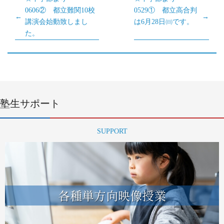
0606② 都立難関10校
0529① 都立高合判
講演会始動致しまし
は6月28日㈰です。
た。
塾生サポート
SUPPORT
各種単方向映像授業