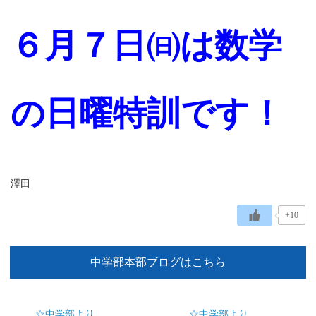
６月７日㈰は数学
の日曜特訓です！
澤田
+10
中学部本部ブログはこちら
☆中学部より
☆中学部より