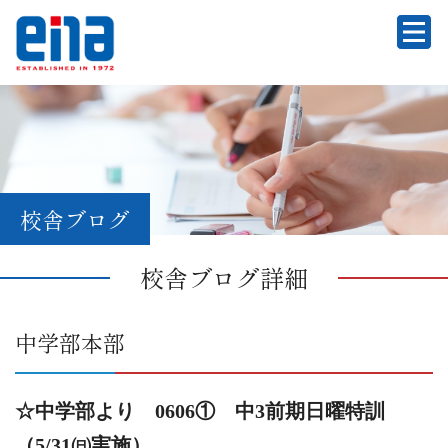
校舎ブログ
校舎ブログ詳細
中学部本部
☆中学部より 0606① 中3前期日曜特訓
（5/31㈰実施）