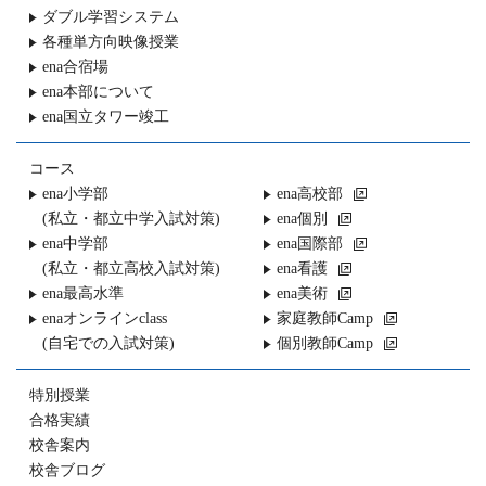
ダブル学習システム
各種単方向映像授業
ena合宿場
ena本部について
ena国立タワー竣工
コース
ena小学部
ena高校部
(私立・都立中学入試対策)
ena個別
ena中学部
ena国際部
(私立・都立高校入試対策)
ena看護
ena最高水準
ena美術
enaオンラインclass
家庭教師Camp
(自宅での入試対策)
個別教師Camp
特別授業
合格実績
校舎案内
校舎ブログ