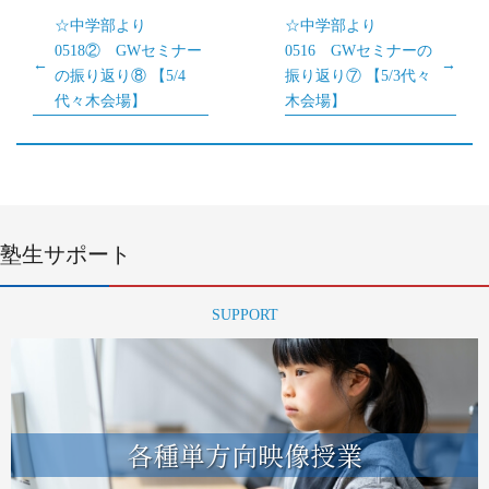
☆中学部より
☆中学部より
0518② GWセミナー
0516 GWセミナーの
の振り返り⑧ 【5/4
振り返り⑦ 【5/3代々
代々木会場】
木会場】
塾生サポート
SUPPORT
各種単方向映像授業