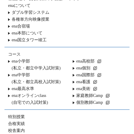
enaについて
ダブル学習システム
各種単方向映像授業
ena合宿場
ena本部について
ena国立タワー竣工
コース
ena小学部
ena高校部
(私立・都立中学入試対策)
ena個別
ena中学部
ena国際部
(私立・都立高校入試対策)
ena看護
ena最高水準
ena美術
enaオンラインclass
家庭教師Camp
(自宅での入試対策)
個別教師Camp
特別授業
合格実績
校舎案内