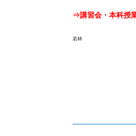
⇒講習会・本科授
若林