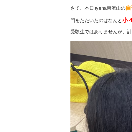
自
さて、本日もena南流山の
小
門をたたいたのはなんと
受験生ではありませんが、計