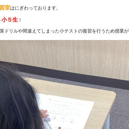
習室
はにぎわっております。
４小５生
！
算ドリルや間違えてしまった小テストの復習を行うため授業が