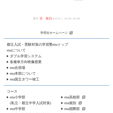
日
祝日
受付
・
をのぞく 10:00~18:00
学究社ホームページ
都立入試・受験対策の
学習塾enaトップ
enaについて
ダブル学習システム
各種単方向映像授業
ena合宿場
ena本部について
ena国立タワー竣工
コース
ena小学部
ena高校部
(私立・都立中学入試対策)
ena個別
ena中学部
ena国際部