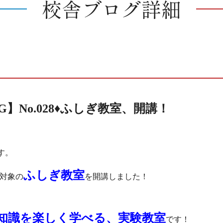
校舎ブログ詳細
OG】No.028♦ふしぎ教室、開講！
す。
ふしぎ教室
対象の
を開講しました！
知識を楽しく学べる、実験教室
です！