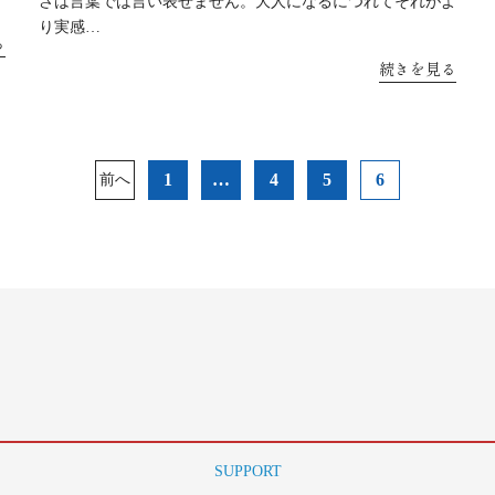
さは言葉では言い表せません。大人になるにつれてそれがよ
り実感…
る
続きを見る
1
…
4
5
6
前へ
SUPPORT