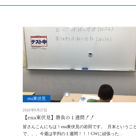
ena東伏見
2026年5月27日
【ena東伏見】勝負の１週間！！
皆さんこんにちは！ena東伏見の岩田です。 月末というこ
で、、、今週は学判の１週間！！！GWに頑張った…