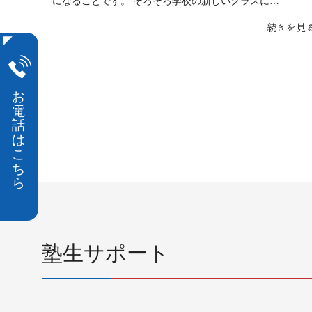
になることです。 そろそろ学校の新しいクラスに…
続きを見
投
稿
ナ
ビ
ゲ
ー
シ
ョ
ン
塾生サポート