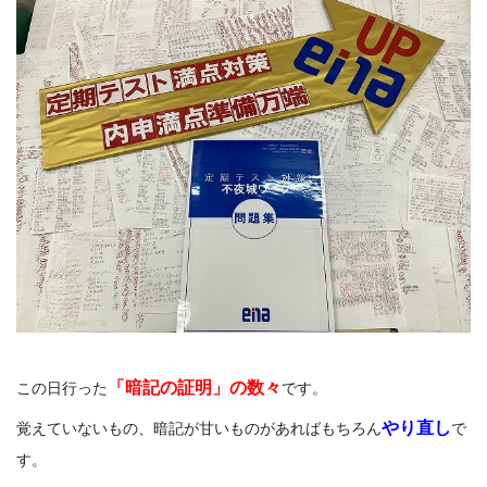
「
暗記の証明」
の数々
この日行った
です。
やり直し
覚えていないもの、暗記が甘いものがあればもちろん
で
す。