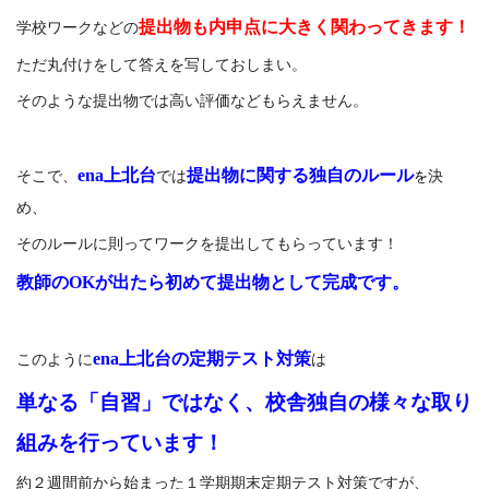
提出物も内申点に大きく関わってきます！
学校ワークなどの
ただ丸付けをして答えを写しておしまい。
そのような提出物では高い評価などもらえません。
ena上北台
提出物に関する独自のルール
そこで、
では
を
決
め、
そのルールに則ってワークを提出してもらっています！
教師のOK
が出たら初めて提出物として完成です。
ena上北台の定期テスト対策
このように
は
単なる「自習」ではなく、校舎独自の様々な取り
組みを行っています！
約２週間前から始まった１学期期末定期テスト対策ですが、