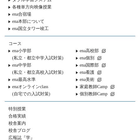
各種単方向映像授業
ena合宿場
ena本部について
ena国立タワー竣工
コース
ena小学部
ena高校部
(私立・都立中学入試対策)
ena個別
ena中学部
ena国際部
(私立・都立高校入試対策)
ena看護
ena最高水準
ena美術
enaオンラインclass
家庭教師Camp
(自宅での入試対策)
個別教師Camp
特別授業
合格実績
校舎案内
校舎ブログ
広報誌『学』