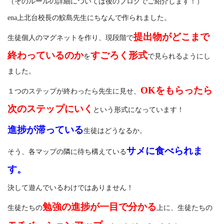
（そのルールの詳細については後のブログでご紹介します！）
ena上北台校長の鮫島先生にちなんで作られました。
提出物がどこまで
生徒個人のマグネットを作り、現段階で
終わっているのか
すごろく形式
を
で見られるようにし
ました。
OKをもらったら
１つのステップが終わったら先生に見せ、
次のステップにいく
という形式になっています！
進捗が滞っている
生徒はどうなるか。
サメに食べられま
そう、各マップの隣に待ち構えている
す。
決して遊んでいるわけではありません！
勉強の進捗が一目で分かる
生徒たちの
上に、生徒たちの