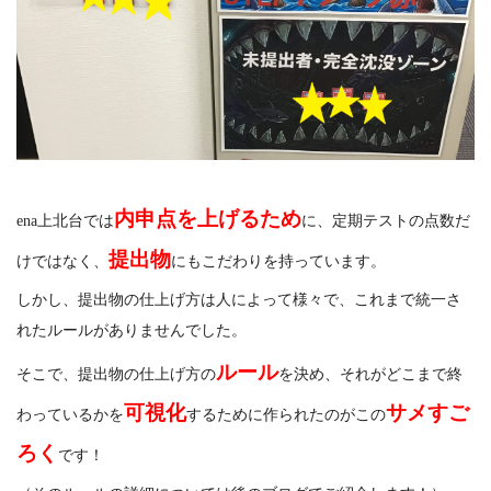
内申点を上げるため
ena上北台では
に、定期テストの点数だ
提出物
けではなく、
にもこだわりを持っています。
しかし、提出物の仕上げ方は人によって様々で、これまで統一さ
れたルールがありませんでした。
ルール
そこで、提出物の仕上げ方の
を決め、それがどこまで終
可視化
サメすご
わっているかを
するために作られたのがこの
ろく
です！