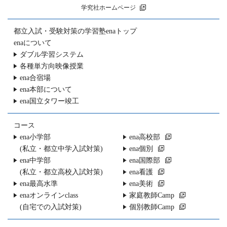
学究社ホームページ
都立入試・受験対策の
学習塾enaトップ
enaについて
ダブル学習システム
各種単方向映像授業
ena合宿場
ena本部について
ena国立タワー竣工
コース
ena小学部
ena高校部
(私立・都立中学入試対策)
ena個別
ena中学部
ena国際部
(私立・都立高校入試対策)
ena看護
ena最高水準
ena美術
enaオンラインclass
家庭教師Camp
(自宅での入試対策)
個別教師Camp