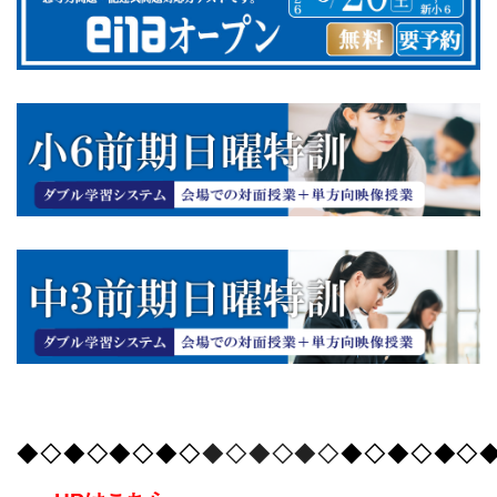
◆◇◆◇◆◇◆◇
◆◇◆◇◆◇
◆◇◆◇◆◇