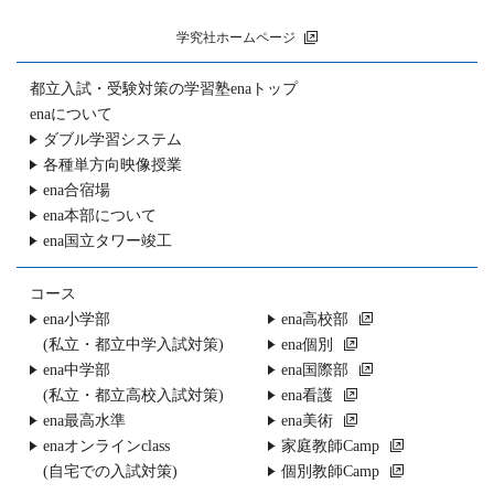
学究社ホームページ
都立入試・受験対策の
学習塾enaトップ
enaについて
ダブル学習システム
各種単方向映像授業
ena合宿場
ena本部について
ena国立タワー竣工
コース
ena小学部
ena高校部
(私立・都立中学入試対策)
ena個別
ena中学部
ena国際部
(私立・都立高校入試対策)
ena看護
ena最高水準
ena美術
enaオンラインclass
家庭教師Camp
(自宅での入試対策)
個別教師Camp