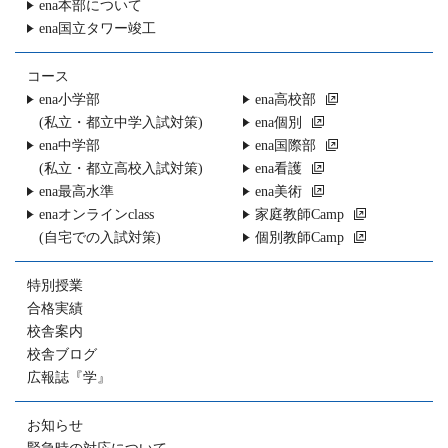
ena本部について
ena国立タワー竣工
コース
ena小学部
ena高校部
(私立・都立中学入試対策)
ena個別
ena中学部
ena国際部
(私立・都立高校入試対策)
ena看護
ena最高水準
ena美術
enaオンラインclass
家庭教師Camp
(自宅での入試対策)
個別教師Camp
特別授業
合格実績
校舎案内
校舎ブログ
広報誌『学』
お知らせ