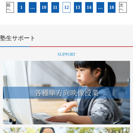
投
前
次
1
…
10
11
12
13
14
…
18
へ
へ
稿
ナ
ビ
ゲ
ー
塾生サポート
シ
ョ
SUPPORT
ン
各種単方向映像授業