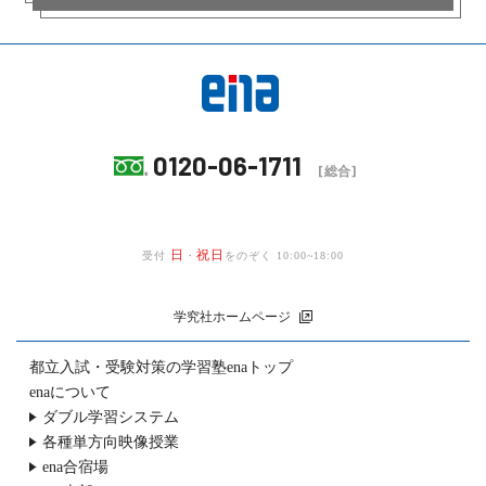
0120-06-1711
[総合]
日
祝日
受付
・
をのぞく 10:00~18:00
学究社ホームページ
都立入試・受験対策の
学習塾enaトップ
enaについて
ダブル学習システム
各種単方向映像授業
ena合宿場