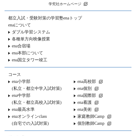
学究社ホームページ
都立入試・受験対策の
学習塾enaトップ
enaについて
ダブル学習システム
各種単方向映像授業
ena合宿場
ena本部について
ena国立タワー竣工
コース
ena小学部
ena高校部
(私立・都立中学入試対策)
ena個別
ena中学部
ena国際部
(私立・都立高校入試対策)
ena看護
ena最高水準
ena美術
enaオンラインclass
家庭教師Camp
(自宅での入試対策)
個別教師Camp