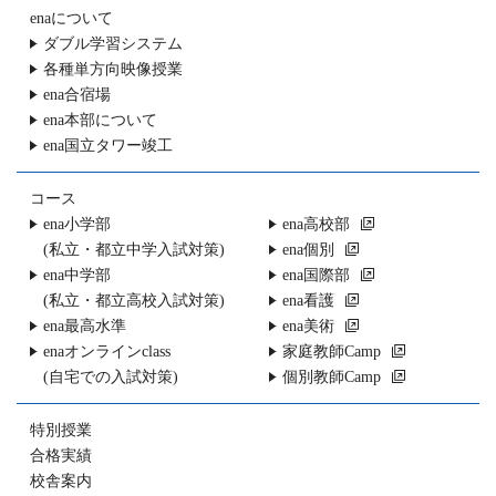
enaについて
ダブル学習システム
各種単方向映像授業
ena合宿場
ena本部について
ena国立タワー竣工
コース
ena小学部
ena高校部
(私立・都立中学入試対策)
ena個別
ena中学部
ena国際部
(私立・都立高校入試対策)
ena看護
ena最高水準
ena美術
enaオンラインclass
家庭教師Camp
(自宅での入試対策)
個別教師Camp
特別授業
合格実績
校舎案内