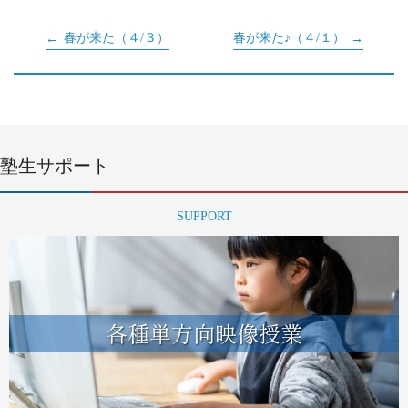
春が来た（４/３）
春が来た♪（４/１）
塾生サポート
SUPPORT
各種単方向映像授業