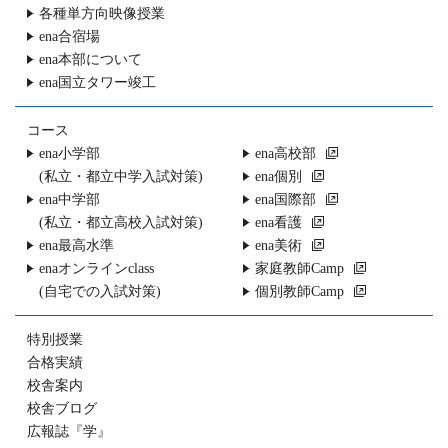
各種単方向映像授業
ena合宿場
ena本部について
ena国立タワー竣工
コース
ena小学部
ena高校部
(私立・都立中学入試対策)
ena個別
ena中学部
ena国際部
(私立・都立高校入試対策)
ena看護
ena最高水準
ena美術
enaオンラインclass
家庭教師Camp
(自宅での入試対策)
個別教師Camp
特別授業
合格実績
校舎案内
校舎ブログ
広報誌『学』