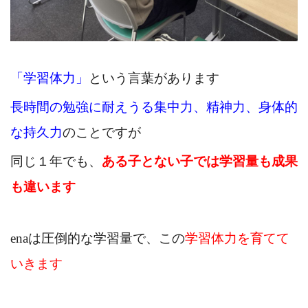
「学習体力」
という言葉があります
長時間の勉強に耐えうる集中力、精神力、身体的
な持久力
のことですが
同じ１年でも、
ある子とない子では学習量も成果
も違います
enaは圧倒的な学習量で、この
学習体力を育てて
いきます