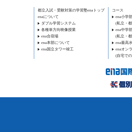
都立入試・受験対策の
学習塾enaトップ
コース
enaについて
ena小学
ダブル学習システム
(私立・
各種単方向映像授業
ena中学
ena合宿場
(私立・
ena本部について
ena最高
ena国立タワー竣工
enaオンラ
(自宅での