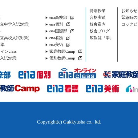
特別授業
お知らせ
部
ena高校部
合格実績
緊急時の
都立中学入試対策)
ena個別
校舎案内
コックピ
部
ena国際部
校舎ブログ
都立高校入試対策)
ena看護
広報誌『学』
水準
ena美術
インclass
家庭教師Camp
入試対策)
個別教師Camp
Copyright(c) Gakkyusha co., ltd.