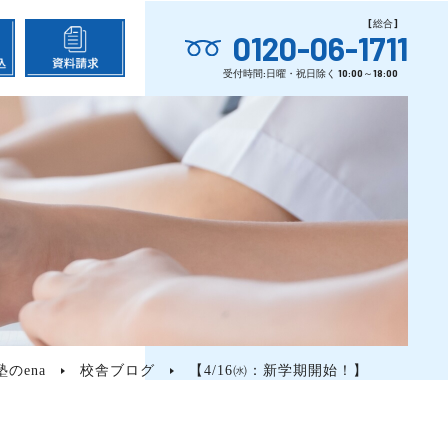
0120-06-1711
のena
校舎ブログ
【4/16㈬：新学期開始！】