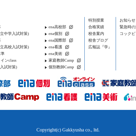
特別授業
お知らせ
部
ena高校部
合格実績
緊急時の
都立中学入試対策)
ena個別
校舎案内
コックピ
部
ena国際部
校舎ブログ
都立高校入試対策)
ena看護
広報誌『学』
水準
ena美術
インclass
家庭教師Camp
入試対策)
個別教師Camp
Copyright(c) Gakkyusha co., ltd.