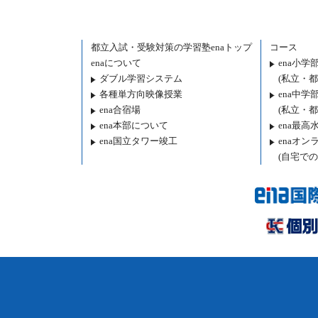
都立入試・受験対策の
学習塾enaトップ
コース
enaについて
ena小学
ダブル学習システム
(私立・
各種単方向映像授業
ena中学
ena合宿場
(私立・
ena本部について
ena最高
ena国立タワー竣工
enaオンラ
(自宅での