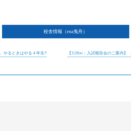
校舎情報（ena曳舟）
やるときはやる４年生‼
【3/28㈮：入試報告会のご案内】