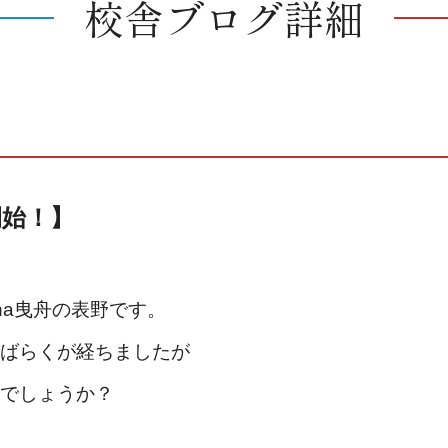
校舎ブログ詳細
開始！】
na曳舟の表野です。
ばらくが経ちましたが
でしょうか？