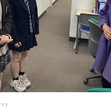
“K”
）