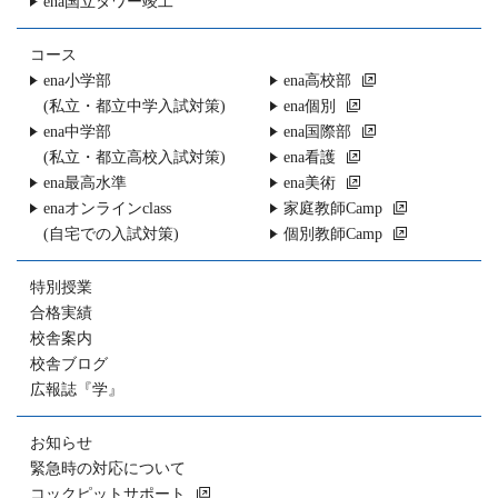
ena国立タワー竣工
コース
ena小学部
ena高校部
(私立・都立中学入試対策)
ena個別
ena中学部
ena国際部
(私立・都立高校入試対策)
ena看護
ena最高水準
ena美術
enaオンラインclass
家庭教師Camp
(自宅での入試対策)
個別教師Camp
特別授業
合格実績
校舎案内
校舎ブログ
広報誌『学』
お知らせ
緊急時の対応について
コックピットサポート