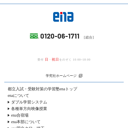
0120-06-1711
[総合]
日
祝日
受付
・
をのぞく 10:00~18:00
学究社ホームページ
都立入試・受験対策の
学習塾enaトップ
enaについて
ダブル学習システム
各種単方向映像授業
ena合宿場
ena本部について