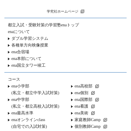
学究社ホームページ
都立入試・受験対策の
学習塾enaトップ
enaについて
ダブル学習システム
各種単方向映像授業
ena合宿場
ena本部について
ena国立タワー竣工
コース
ena小学部
ena高校部
(私立・都立中学入試対策)
ena個別
ena中学部
ena国際部
(私立・都立高校入試対策)
ena看護
ena最高水準
ena美術
enaオンラインclass
家庭教師Camp
(自宅での入試対策)
個別教師Camp