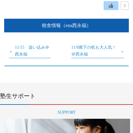
2
校舎情報（ena西永福）
11/15 追い込み＠
11/8廊下の机も大人気！
西永福
＠西永福
塾生サポート
SUPPORT